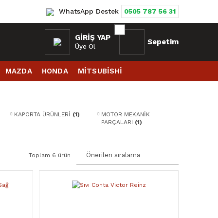
WhatsApp Destek
0505 787 56 31
GIRIŞ YAP
Sepetim
Üye Ol
MAZDA
HONDA
MİTSUBİSHİ
KAPORTA ÜRÜNLERİ
(1)
MOTOR MEKANİK
PARÇALARI
(1)
Toplam 6 ürün