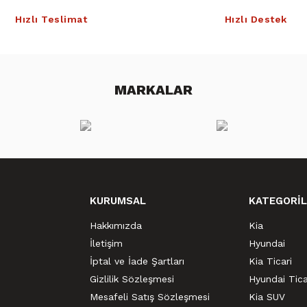
Hızlı Teslimat
Hızlı Destek
MARKALAR
KURUMSAL
KATEGORİL
Hakkımızda
Kia
İletişim
Hyundai
İptal ve İade Şartları
Kia Ticari
Gizlilik Sözleşmesi
Hyundai Tica
Mesafeli Satış Sözleşmesi
Kia SUV