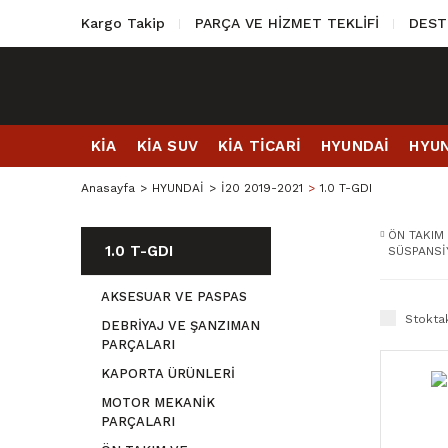
Kargo Takip
PARÇA VE HİZMET TEKLİFİ
DEST
KİA
KİA SUV
KİA TİCARİ
HYUNDAİ
HYUN
Anasayfa
HYUNDAİ
İ20 2019-2021
1.0 T-GDI
ÖN TAKIM
1.0 T-GDI
SÜSPANS
AKSESUAR VE PASPAS
Stoktak
DEBRİYAJ VE ŞANZIMAN
PARÇALARI
KAPORTA ÜRÜNLERİ
MOTOR MEKANİK
PARÇALARI