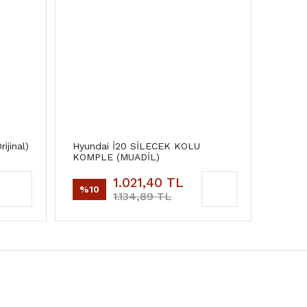
ijinal)
Hyundai İ20 SİLECEK KOLU
KOMPLE (MUADİL)
1.021,40 TL
%10
1.134,89 TL