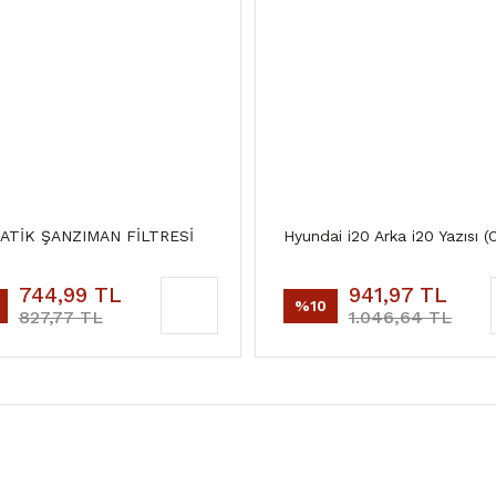
TİK ŞANZIMAN FİLTRESİ
Hyundai i20 Arka i20 Yazısı (Or
744,99 TL
941,97 TL
%10
827,77 TL
1.046,64 TL