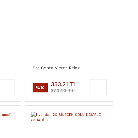
Sıvı Conta Victor Reinz
333,21 TL
%10
370,23 TL