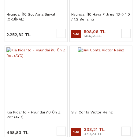
Hyundai İ10 Sol Ayna Sinyali
Hyundai İ10 Hava Filtresi 13=> 1.0
(ORJİNAL)
/ 1.2 Benzinli
508,06 TL
2.252,82 TL
%10
564,51 TL
Kia Picanto - Hyundai i10 Ön Z
Sıvı Conta Victor Reinz
Rot (AYD)
333,21 TL
458,83 TL
%10
370,23 TL