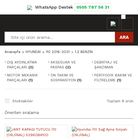
WhatsApp Destek
0505 787 56 31
ARA
Anasayfa
HYUNDAİ
İ10 2016-2021
1.2 BENZİN
DIŞ AYDINLATMA
AKSESUAR VE
DEBRİYAJ VE
PARÇALARI
(3)
PASPAS
(2)
ŞANZIMAN
PARÇALARI
(1)
MOTOR MEKANİK
ÖN TAKIM VE
PERİYODİK BAKIM VE
PARÇALARI
(1)
SÜSPANSİYON
(1)
FİLTRELEME
(1)
Stoktakiler
Toplam 9 ürün