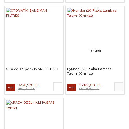
Tükendi
OTOMATİK ŞANZIMAN FİLTRESİ
Hyundai i20 Plaka Lambası
Takımı (Orijinal)
744,99 TL
1.782,00 TL
%10
%10
827,77 TL
1.980,00 TL