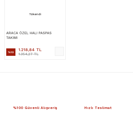
Tükendi
ARACA ÖZEL HALI PASPAS
TAKIMI
1.218,84 TL
%10
1.354,27 TL
%100 Güvenli Alışveriş
Hızlı Teslimat