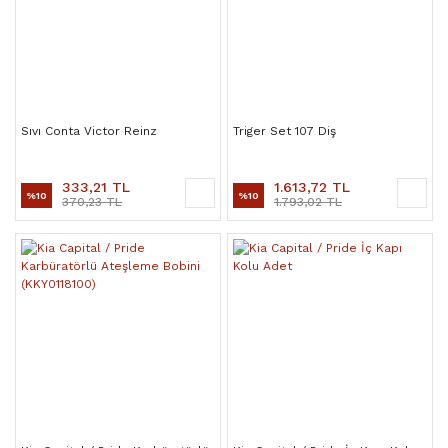
Sıvı Conta Victor Reinz
Triger Set 107 Diş
333,21 TL
1.613,72 TL
%10
%10
370,23 TL
1.793,02 TL