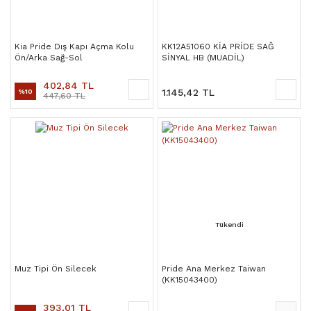
Kia Pride Dış Kapı Açma Kolu
KK12A51060 KİA PRİDE SAĞ
Ön/Arka Sağ-Sol
SİNYAL HB (MUADİL)
402,84 TL
1.145,42 TL
%10
447,60 TL
Tükendi
Muz Tipi Ön Silecek
Pride Ana Merkez Taiwan
(KK15043400)
393,01 TL