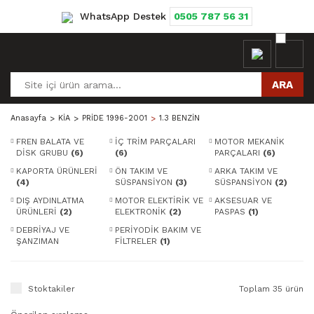
WhatsApp Destek
0505 787 56 31
ARA
Anasayfa
KİA
PRİDE 1996-2001
1.3 BENZİN
FREN BALATA VE
İÇ TRİM PARÇALARI
MOTOR MEKANİK
DİSK GRUBU
(6)
(6)
PARÇALARI
(6)
KAPORTA ÜRÜNLERİ
ÖN TAKIM VE
ARKA TAKIM VE
(4)
SÜSPANSİYON
(3)
SÜSPANSİYON
(2)
DIŞ AYDINLATMA
MOTOR ELEKTİRİK VE
AKSESUAR VE
ÜRÜNLERİ
(2)
ELEKTRONİK
(2)
PASPAS
(1)
DEBRİYAJ VE
PERİYODİK BAKIM VE
ŞANZIMAN
FİLTRELER
(1)
PARÇALARI
(1)
Stoktakiler
Toplam 35 ürün