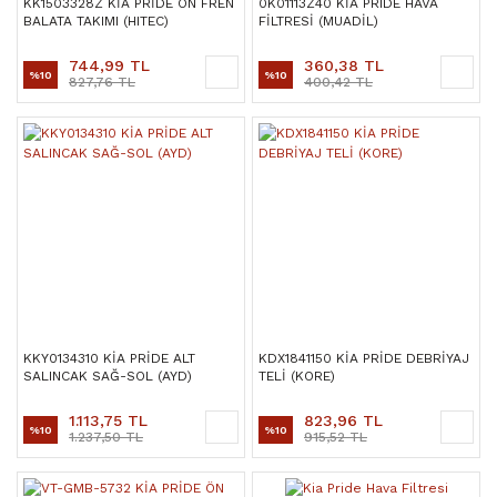
KK1503328Z KİA PRİDE ÖN FREN
0K01113Z40 KİA PRIDE HAVA
BALATA TAKIMI (HITEC)
FİLTRESİ (MUADİL)
744,99 TL
360,38 TL
%10
%10
827,76 TL
400,42 TL
KKY0134310 KİA PRİDE ALT
KDX1841150 KİA PRİDE DEBRİYAJ
SALINCAK SAĞ-SOL (AYD)
TELİ (KORE)
1.113,75 TL
823,96 TL
%10
%10
1.237,50 TL
915,52 TL