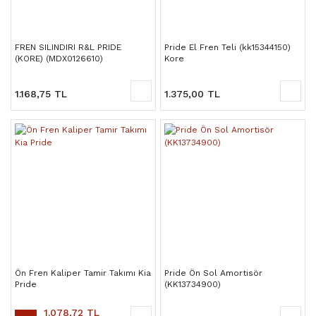
FREN SILINDIRI R&L PRIDE
Pride El Fren Teli (kk15344150)
(KORE) (MDX0126610)
Kore
1.168,75 TL
1.375,00 TL
Ön Fren Kaliper Tamir Takımı Kia
Pride Ön Sol Amortisör
Pride
(KK13734900)
1.078,72 TL