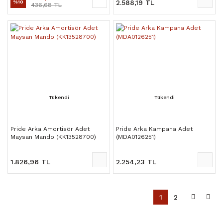
2.588,19 TL
%10
436,68 TL
Tükendi
Tükendi
Pride Arka Amortisör Adet
Pride Arka Kampana Adet
Maysan Mando (KK13528700)
(MDA0126251)
1.826,96 TL
2.254,23 TL
1
2