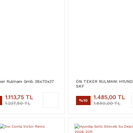
ker Rulmanı Gmb 38x70x37
ÖN TEKER RULMANI HYUND
SKF
1.113,75 TL
1.485,00 TL
%10
1.237,50 TL
1.650,00 TL