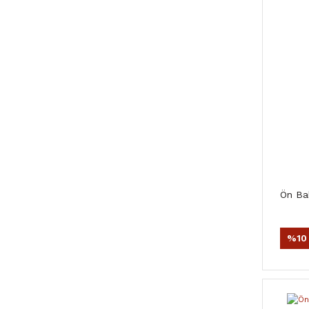
Ön Bal
%10