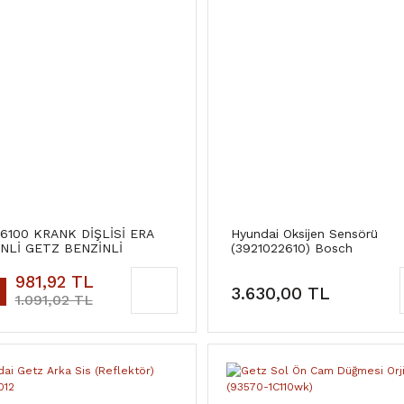
26100 KRANK DİŞLİSİ ERA
Hyundai Oksijen Sensörü
NLİ GETZ BENZİNLİ
(3921022610) Bosch
NAL)
981,92 TL
3.630,00 TL
1.091,02 TL