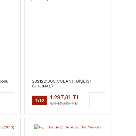
posu
2321221000 VOLANT DİŞLİSİ
(ORJİNAL)
1.297,81 TL
%10
1.442,02 TL