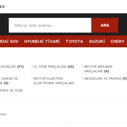
EK
ARA
DAİ SUV
HYUNDAİ TİCARİ
TOYOTA
SUZUKİ
CHERY
ÜRÜNLERİ
(17)
İÇ TRİM PARÇALARI
(12)
MOTOR MEKANİK
PARÇALARI
(6)
K BAKIM VE
MOTOR ELEKTRİK-
AKSESUAR VE PASPAS
(1)
ME
(3)
ELEKTRONİK PARÇALARI
(2)
TASI VE DİSK
iler