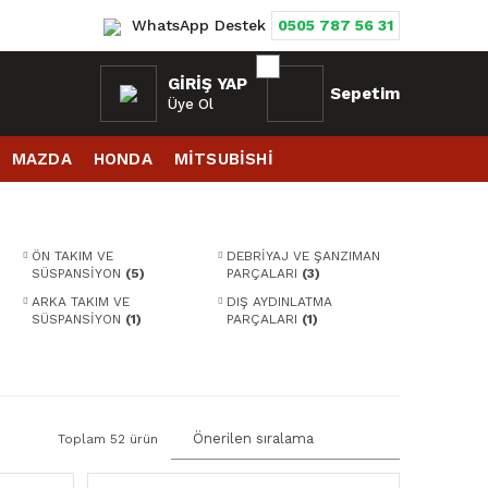
WhatsApp Destek
0505 787 56 31
GIRIŞ YAP
Sepetim
Üye Ol
MAZDA
HONDA
MİTSUBİSHİ
ÖN TAKIM VE
DEBRİYAJ VE ŞANZIMAN
SÜSPANSİYON
(5)
PARÇALARI
(3)
ARKA TAKIM VE
DIŞ AYDINLATMA
SÜSPANSİYON
(1)
PARÇALARI
(1)
Toplam 52 ürün