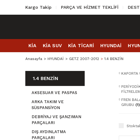
Kargo Takip
PARÇA VE HİZMET TEKLİFİ
DEST
KİA
KİA SUV
KİA TİCARİ
HYUNDAİ
HYUN
Anasayfa
HYUNDAİ
GETZ 2007-2012
1.4 BENZİN
KAPORTA 
1.4 BENZİN
PERİYODİ
FİLTRELE
AKSESUAR VE PASPAS
FREN BALA
ARKA TAKIM VE
GRUBU
(1)
SÜSPANSİYON
DEBRİYAJ VE ŞANZIMAN
PARÇALARI
Stoktak
DIŞ AYDINLATMA
PARÇALARI