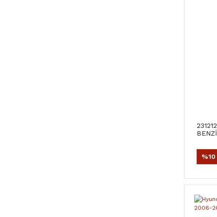
23121
BENZİ
(ORJİ
%10