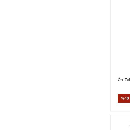
Ön Te
%10