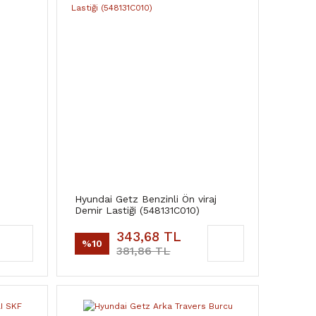
Hyundai Getz Benzinli Ön viraj
Demir Lastiği (548131C010)
343,68 TL
%10
381,86 TL