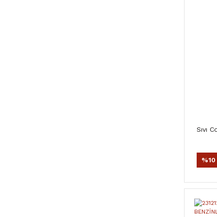
Sıvı C
%10