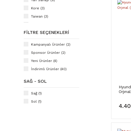
Yan Sanayi (9)
Kore (3)
Taiwan (3)
Bosch (1)
FILTRE SEÇENEKLERI
BSG (1)
Gmb (1)
Kampanyalı Ürünler (2)
Hiq (1)
Sponsor Ürünler (2)
Mando (1)
Yeni Ürünler (4)
RİZLİNE (1)
İndirimli Ürünler (40)
SECO (1)
SAĞ - SOL
SKF (1)
Hyund
Orjın
Sağ (1)
Sol (1)
4.40