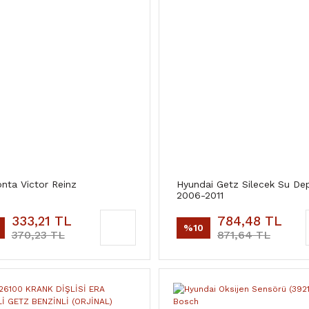
onta Victor Reinz
Hyundai Getz Silecek Su De
2006-2011
333,21 TL
784,48 TL
%10
370,23 TL
871,64 TL