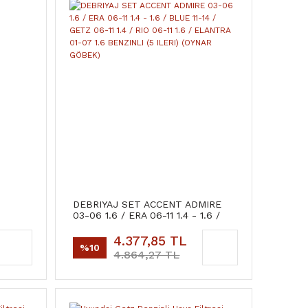
DEBRIYAJ SET ACCENT ADMIRE
03-06 1.6 / ERA 06-11 1.4 - 1.6 /
BLUE 11-14 / GETZ 06-11 1.4 / RIO
06-11 1.6 / ELANTRA 01-07 1.6
4.377,85 TL
%10
BENZINLI (5 ILERI) (OYNAR
4.864,27 TL
GÖBEK)