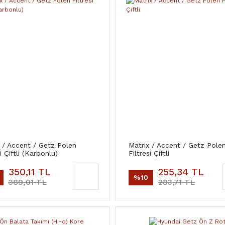
 / Accent / Getz Polen
Matrix / Accent / Getz Pole
i Çiftli (Karbonlu)
Filtresi Çiftli
350,11 TL
255,34 TL
%10
389,01 TL
283,71 TL