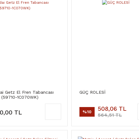
ai Getz El Fren Tabancası
GÜÇ ROLESİ
al (59710-1C070WK)
508,06 TL
0,00 TL
%10
564,51 TL