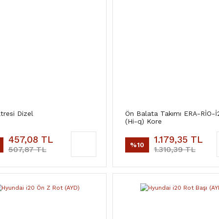
ltresi Dizel
Ön Balata Takımı ERA-RİO-İ
(Hi-q) Kore
457,08 TL
1.179,35 TL
%10
507,87 TL
1.310,39 TL