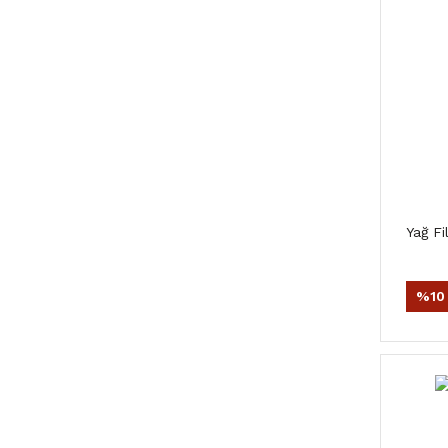
Yağ Fi
%10