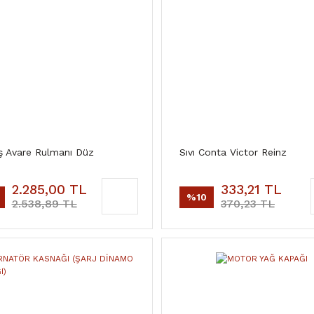
ş Avare Rulmanı Düz
Sıvı Conta Victor Reinz
2.285,00 TL
333,21 TL
%10
2.538,89 TL
370,23 TL