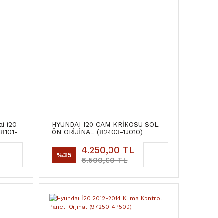
i i20
HYUNDAI I20 CAM KRİKOSU SOL
58101-
ÖN ORİJİNAL (82403-1J010)
4.250,00 TL
%35
6.500,00 TL