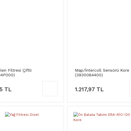
en Filtresi Çiftli
Map/İntercoll Sensörü Kore
34P000)
(3930084400)
15 TL
1.217,97 TL