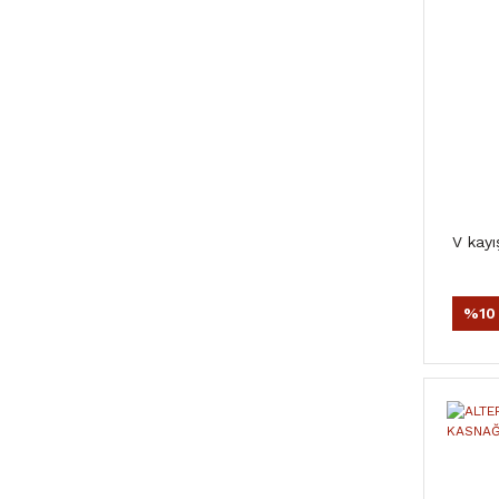
V kayı
%10