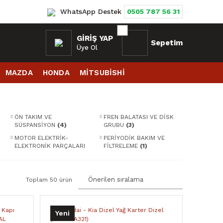
WhatsApp Destek
0505 787 56 31
GIRIŞ YAP
Sepetim
Üye Ol
MAZDA
HONDA
MİTSUBİSHİ
ÖN TAKIM VE
FREN BALATASI VE DİSK
SÜSPANSİYON
(4)
GRUBU
(3)
MOTOR ELEKTRİK-
PERİYODİK BAKIM VE
ELEKTRONİK PARÇALARI
FİLTRELEME
(1)
(1)
Toplam 50 ürün
Yeni