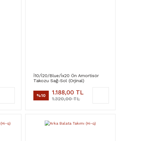
İ10/İ20/Blue/İx20 Ön Amortisör
Takozu Sağ-Sol (Orjinal)
1.188,00 TL
%10
1.320,00 TL