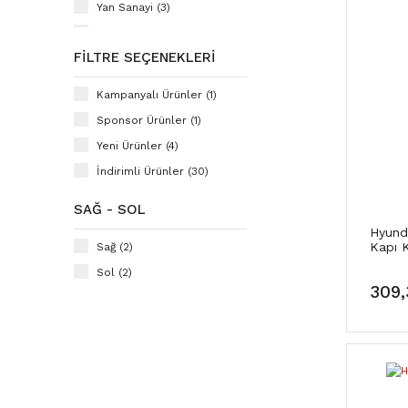
Yan Sanayi (3)
Ayd (2)
FILTRE SEÇENEKLERI
Hiq (2)
Bosch (1)
Kampanyalı Ürünler (1)
Mga (1)
Sponsor Ürünler (1)
RİZLİNE (1)
Yeni Ürünler (4)
Valeo (1)
İndirimli Ürünler (30)
SAĞ - SOL
Hyund
Kapı 
Sağ (2)
Sol (2)
309,