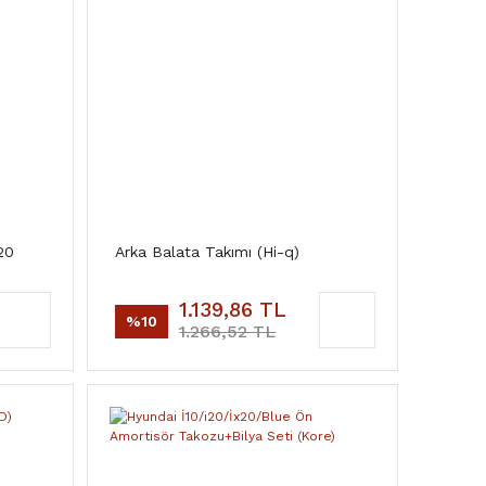
20
Arka Balata Takımı (Hi-q)
1.139,86 TL
%10
1.266,52 TL