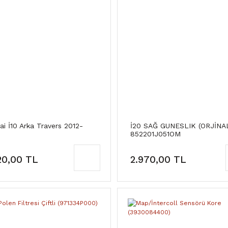
i İ10 Arka Travers 2012-
İ20 SAĞ GUNESLIK (ORJİNA
852201J051OM
20,00 TL
2.970,00 TL