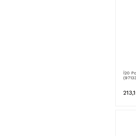
İ20 Pol
(9713
213,