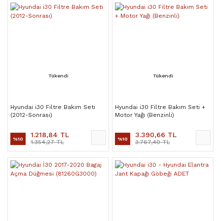
Tükendi
Tükendi
Hyundai i30 Filtre Bakım Seti
Hyundai i30 Filtre Bakım Seti +
(2012-Sonrası)
Motor Yağı (Benzinli)
1.218,84 TL
3.390,66 TL
%10
%10
1.354,27 TL
3.767,40 TL