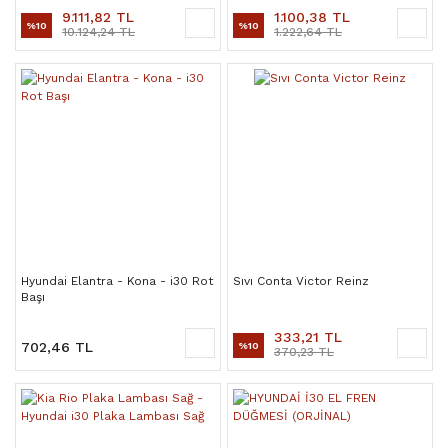
9.111,82 TL
1.100,38 TL
%10
%10
10.124,24 TL
1.222,64 TL
Hyundai Elantra - Kona - i30 Rot
Sıvı Conta Victor Reinz
Başı
333,21 TL
702,46 TL
%10
370,23 TL