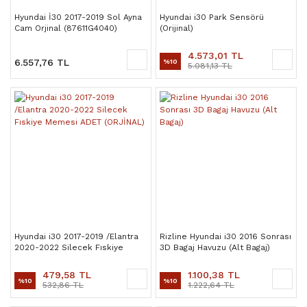
Hyundai İ30 2017-2019 Sol Ayna
Hyundai i30 Park Sensörü
Cam Orjinal (87611G4040)
(Orijinal)
4.573,01 TL
6.557,76 TL
%10
5.081,13 TL
Hyundai i30 2017-2019 /Elantra
Rizline Hyundai i30 2016 Sonrası
2020-2022 Silecek Fıskiye
3D Bagaj Havuzu (Alt Bagaj)
Memesi ADET (ORJİNAL)
479,58 TL
1.100,38 TL
%10
%10
532,86 TL
1.222,64 TL