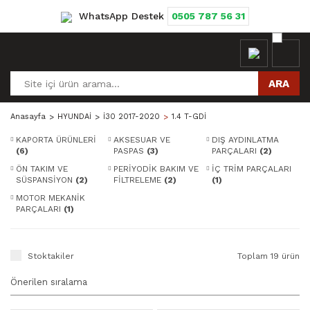
WhatsApp Destek
0505 787 56 31
ARA
Anasayfa
HYUNDAİ
İ30 2017-2020
1.4 T-GDİ
KAPORTA ÜRÜNLERİ
AKSESUAR VE
DIŞ AYDINLATMA
(6)
PASPAS
(3)
PARÇALARI
(2)
ÖN TAKIM VE
PERİYODİK BAKIM VE
İÇ TRİM PARÇALARI
SÜSPANSİYON
(2)
FİLTRELEME
(2)
(1)
MOTOR MEKANİK
PARÇALARI
(1)
Stoktakiler
Toplam 19 ürün