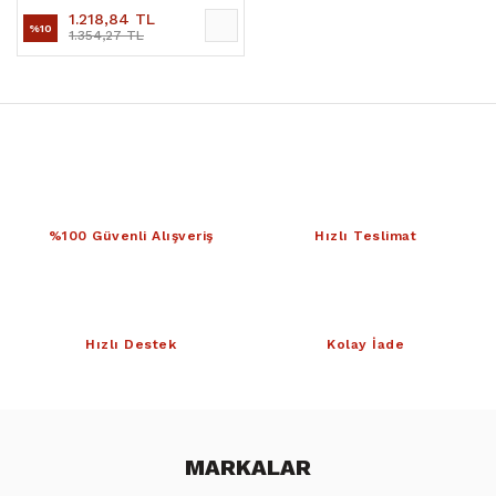
1.218,84 TL
%10
1.354,27 TL
%100 Güvenli Alışveriş
Hızlı Teslimat
Hızlı Destek
Kolay İade
MARKALAR