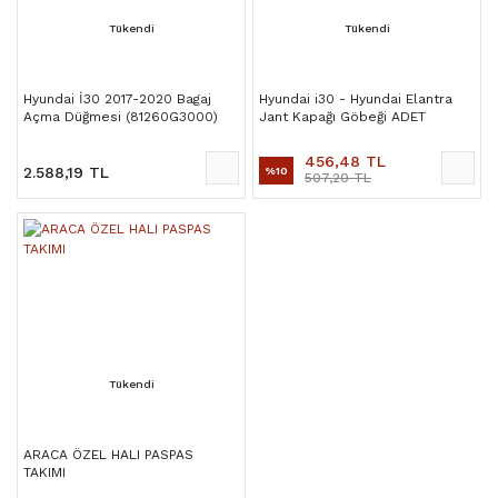
Tükendi
Tükendi
Hyundai İ30 2017-2020 Bagaj
Hyundai i30 - Hyundai Elantra
Açma Düğmesi (81260G3000)
Jant Kapağı Göbeği ADET
456,48 TL
2.588,19 TL
%10
507,20 TL
Tükendi
ARACA ÖZEL HALI PASPAS
TAKIMI