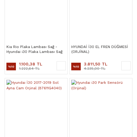
Kia Rio Plaka Lambası Sağ -
HYUNDAİ İ30 EL FREN DÜĞMESİ
Hyundai i30 Plaka Lambası Sağ
(ORJİNAL)
1.100,38 TL
3.811,50 TL
%10
%10
1.222,64 TL
4.235,00 TL