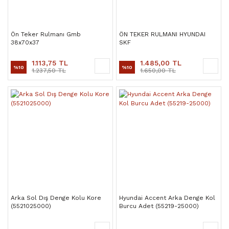
Ön Teker Rulmanı Gmb
ÖN TEKER RULMANI HYUNDAI
38x70x37
SKF
1.113,75 TL
1.485,00 TL
%10
%10
1.237,50 TL
1.650,00 TL
Arka Sol Dış Denge Kolu Kore
Hyundai Accent Arka Denge Kol
(5521025000)
Burcu Adet (55219-25000)