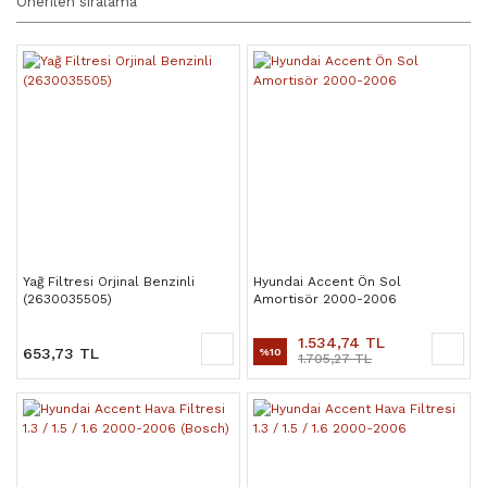
Yağ Filtresi Orjinal Benzinli
Hyundai Accent Ön Sol
(2630035505)
Amortisör 2000-2006
1.534,74 TL
653,73 TL
%10
1.705,27 TL