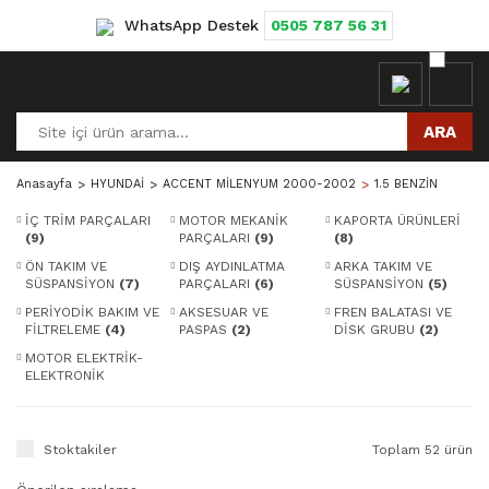
WhatsApp Destek
0505 787 56 31
ARA
Anasayfa
HYUNDAİ
ACCENT MİLENYUM 2000-2002
1.5 BENZİN
İÇ TRİM PARÇALARI
MOTOR MEKANİK
KAPORTA ÜRÜNLERİ
(9)
PARÇALARI
(9)
(8)
ÖN TAKIM VE
DIŞ AYDINLATMA
ARKA TAKIM VE
SÜSPANSİYON
(7)
PARÇALARI
(6)
SÜSPANSİYON
(5)
PERİYODİK BAKIM VE
AKSESUAR VE
FREN BALATASI VE
FİLTRELEME
(4)
PASPAS
(2)
DİSK GRUBU
(2)
MOTOR ELEKTRİK-
ELEKTRONİK
PARÇALARI
(1)
Stoktakiler
Toplam 52 ürün