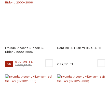
Hyundai Accent Silecek Su
Benzinli Buji Takımı BKR5ES-11
Bidonu 2000-2006
902,94 TL
687,50 TL
%10
1.003,27 TL