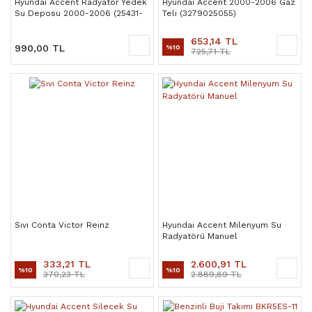
Hyundai Accent Radyatör Yedek
Hyundai Accent 2000-2006 Gaz
Su Deposu 2000-2006 (25431-
Teli (3279025055)
25100)
653,14 TL
990,00 TL
%10
725,71 TL
Sıvı Conta Victor Reinz
Hyundai Accent Milenyum Su
Radyatörü Manuel
333,21 TL
2.600,91 TL
%10
%10
370,23 TL
2.889,89 TL