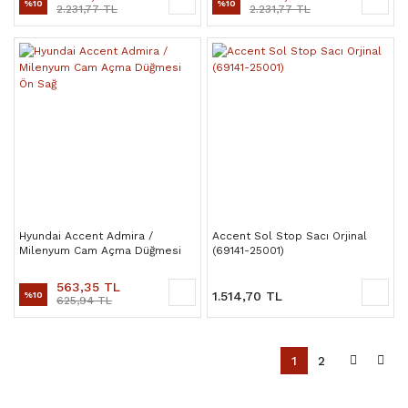
%10
%10
2.231,77 TL
2.231,77 TL
Hyundai Accent Admira /
Accent Sol Stop Sacı Orjinal
Milenyum Cam Açma Düğmesi
(69141-25001)
Ön Sağ
563,35 TL
1.514,70 TL
%10
625,94 TL
1
2