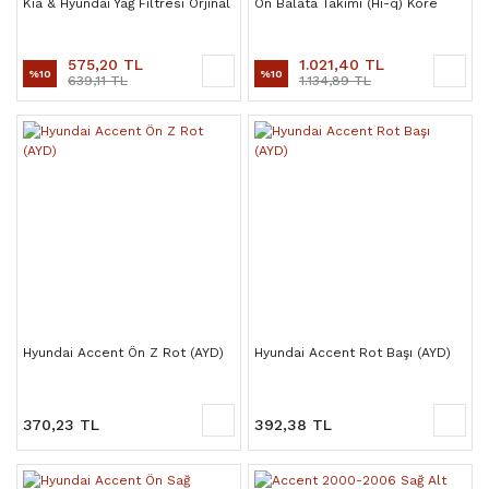
Kia & Hyundai Yağ Filtresi Orjinal
Ön Balata Takımı (Hi-q) Kore
575,20 TL
1.021,40 TL
%10
%10
639,11 TL
1.134,89 TL
Hyundai Accent Ön Z Rot (AYD)
Hyundai Accent Rot Başı (AYD)
370,23 TL
392,38 TL