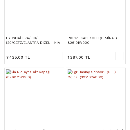
HYUNDAİ ERA/İ30/
RIO 12- KAPI KOLU (ORJİNAL)
İ20/GETZ/ELANTRA DİZEL - KİA
826101W000
CEED/CERATO/RİO DİZEL ZİNCİR
SET (8 PARÇA)
7.425,00 TL
1.287,00 TL