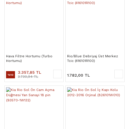
Hava Filtre Hortumu (Turbo
Rio/Blue Debriyaj Üst Merkez
Hortumu)
Tcic (416101R100)
3.357,85 TL
1.782,00 TL
%10
3.730,94 TL