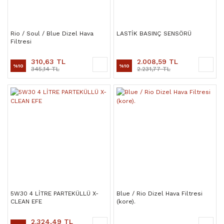
Rio / Soul / Blue Dizel Hava
LASTİK BASINÇ SENSÖRÜ
Filtresi
310,63 TL
2.008,59 TL
%10
%10
345,14 TL
2.231,77 TL
5W30 4 LİTRE PARTEKÜLLÜ X-
Blue / Rio Dizel Hava Filtresi
CLEAN EFE
(kore).
2.324,49 TL