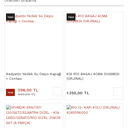
Yeni
Yeni
Radyatör Yedek Su Depo Kapağı
KİA RİO BAGAJ ACMA DUGMESI
+ Contası
(ORJİNAL)
396,00 TL
1.250,00 TL
%10
440,00 TL