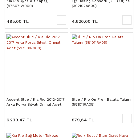
Kia Rio Ayna Alt Kapağı
Egr Basınç Sensörü (DPF) Orjinal
(876071W000)
(392102A800)
495,00 TL
4.620,00 TL
Accent Blue / Kia Rio 2012-2017
Blue / Rio Ön Fren Balata Takımı
Arka Porya Bilyalı Orjinal Adet
(581011RA05)
(527501R000)
6.239,47 TL
879,64 TL