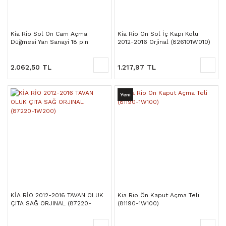
Kia Rio Sol Ön Cam Açma
Kia Rio Ön Sol İç Kapı Kolu
Düğmesi Yan Sanayi 18 pin
2012-2016 Orjinal (826101W010)
(93570-1W132)
2.062,50 TL
1.217,97 TL
Yeni
KİA RİO 2012-2016 TAVAN OLUK
Kia Rio Ön Kaput Açma Teli
ÇITA SAĞ ORJINAL (87220-
(81190-1W100)
1W200)