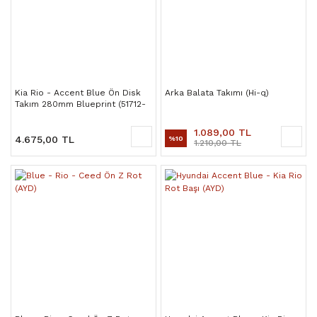
Kia Rio - Accent Blue Ön Disk
Arka Balata Takımı (Hi-q)
Takım 280mm Blueprint (51712-
1W050)
1.089,00 TL
4.675,00 TL
%10
1.210,00 TL