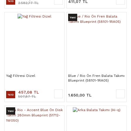
411,07 TL
%10
2.582,77 TL
Yeni
Yağ Filtresi Dizel
Blue / Rio Ön Fren Balata Takımı
Blueprint (58101-1RA05)
457,08 TL
1.650,00 TL
%10
507,87 TL
Yeni