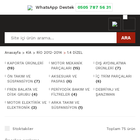
WhatsApp Destek
0505 787 56 31
ARA
Anasayfa
KİA
RİO 2012-2014
1.4 DİZEL
KAPORTA ÜRÜNLERİ
MOTOR MEKANİK
DIŞ AYDINLATMA
(19)
PARÇALARI
(15)
ÜRÜNLERİ
(7)
ÖN TAKIM VE
AKSESUAR VE
İÇ TRİM PARÇALARI
SÜSPANSİYON
(7)
PASPAS
(6)
(6)
FREN BALATA VE
PERİYODİK BAKIM VE
DEBRİYAJ VE
DİSK GRUBU
(4)
FİLTRELER
(4)
ŞANZIMAN
PARÇALARI
(3)
MOTOR ELEKTİRİK VE
ARKA TAKIM VE
ELEKTRONİK
(2)
SÜSPANSİYON
(1)
Stoktakiler
Toplam 75 ürün