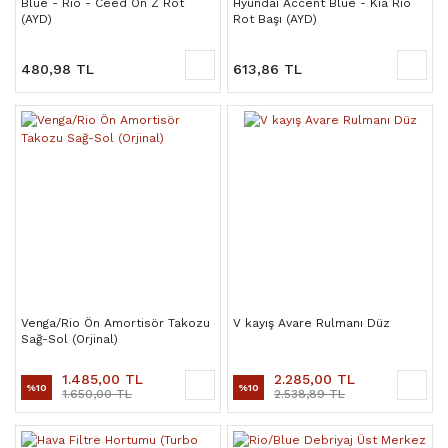
Blue - Rio - Ceed Ön Z Rot
Hyundai Accent Blue - Kia Rio
(AYD)
Rot Başı (AYD)
480,98 TL
613,86 TL
Venga/Rio Ön Amortisör Takozu
V kayış Avare Rulmanı Düz
Sağ-Sol (Orjinal)
1.485,00 TL
2.285,00 TL
%10
%10
1.650,00 TL
2.538,89 TL