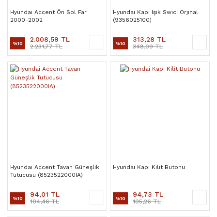
Hyundai Accent Ön Sol Far
Hyundai Kapı Işık Swici Orjinal
2000-2002
(9356025100)
2.008,59 TL
313,28 TL
%10
%10
2.231,77 TL
348,09 TL
Hyundai Accent Tavan Güneşlik
Hyundai Kapı Kilit Butonu
Tutucusu (8523522000IA)
94,01 TL
94,73 TL
%10
%10
104,46 TL
105,26 TL