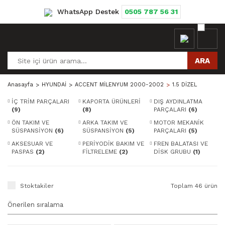
WhatsApp Destek
0505 787 56 31
ARA
Anasayfa
HYUNDAİ
ACCENT MİLENYUM 2000-2002
1.5 DİZEL
İÇ TRİM PARÇALARI
KAPORTA ÜRÜNLERİ
DIŞ AYDINLATMA
(9)
(8)
PARÇALARI
(6)
ÖN TAKIM VE
ARKA TAKIM VE
MOTOR MEKANİK
SÜSPANSİYON
(6)
SÜSPANSİYON
(5)
PARÇALARI
(5)
AKSESUAR VE
PERİYODİK BAKIM VE
FREN BALATASI VE
PASPAS
(2)
FİLTRELEME
(2)
DİSK GRUBU
(1)
Stoktakiler
Toplam 46 ürün