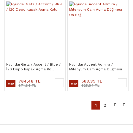
Hyundai Getz / Accent / Blue /
Hyundai Accent Admira /
İ20 Depo kapak Açma Kolu
Milenyum Cam Açma Düğmesi
Ön Sağ
784,48 TL
563,35 TL
%10
%10
871,64 TL
625,94 TL
1
2