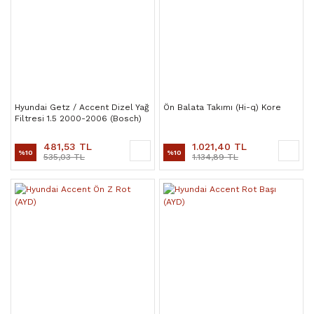
Hyundai Getz / Accent Dizel Yağ
Ön Balata Takımı (Hi-q) Kore
Filtresi 1.5 2000-2006 (Bosch)
481,53 TL
1.021,40 TL
%10
%10
535,03 TL
1.134,89 TL