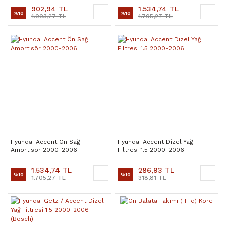
902,94 TL
1.534,74 TL
%10
%10
1.003,27 TL
1.705,27 TL
Hyundai Accent Ön Sağ
Hyundai Accent Dizel Yağ
Amortisör 2000-2006
Filtresi 1.5 2000-2006
1.534,74 TL
286,93 TL
%10
%10
1.705,27 TL
318,81 TL