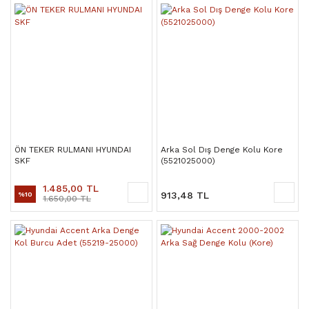
ÖN TEKER RULMANI HYUNDAI
Arka Sol Dış Denge Kolu Kore
SKF
(5521025000)
1.485,00 TL
913,48 TL
%10
1.650,00 TL