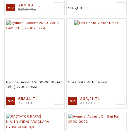
784,48 TL
935,00 TL
%10
871,64 TL
Hyundai Accent 2000-2006 Gaz
Sıvı Conta Victor Reinz
Teli (3279025055)
653,14 TL
333,21 TL
%10
%10
725,71 TL
370,23 TL