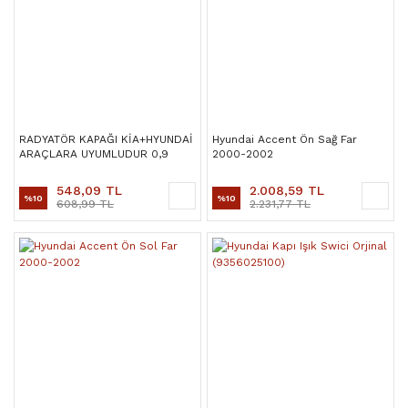
RADYATÖR KAPAĞI KİA+HYUNDAİ
Hyundai Accent Ön Sağ Far
ARAÇLARA UYUMLUDUR 0,9
2000-2002
548,09 TL
2.008,59 TL
%10
%10
608,99 TL
2.231,77 TL