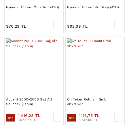
Hyundai Accent Ön Z Rot (AYD)
Hyundai Accent Rot Başı (AYD)
370,23 TL
392,38 TL
Accent 2000-2006 Sağ Alt
Ön Teker Rulmanı Gmb
Salıncak (Tabla)
38x70x37
1.416,28 TL
1.113,75 TL
%10
%10
1.573,64 TL
1.237,50 TL