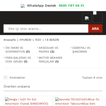
WhatsApp Destek
0505 787 56 31
ARA
Anasayfa
HYUNDAİ
İX20
1.6 BENZİN
ÖN TAKIM VE
AKSESUAR VE
DEBRİYAJ VE
SÜSPANSİYON
(3)
PASPAS
(2)
ŞANZIMAN
PARÇALARI
(1)
FREN BALATASI VE
MOTOR MEKANİK
DİSK GRUBU
(1)
PARÇALARI
(1)
Stoktakiler
Toplam 8 ürün