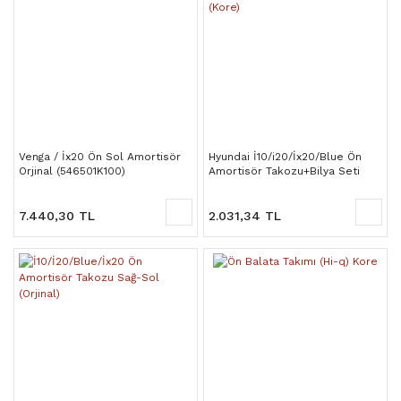
Venga / İx20 Ön Sol Amortisör
Hyundai İ10/i20/İx20/Blue Ön
Orjinal (546501K100)
Amortisör Takozu+Bilya Seti
(Kore)
7.440,30 TL
2.031,34 TL