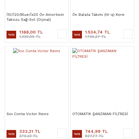
İ10/İ20/Blue/İx20 Ön Amortisör
Ön Balata Takımı (Hi-q) Kore
Takozu Sağ-Sol (Orjinal)
1.188,00 TL
1.534,74 TL
%10
%10
1.320,00 TL
1.705,27 TL
Sıvı Conta Victor Reinz
OTOMATİK ŞANZIMAN FİLTRESİ
333,21 TL
744,99 TL
%10
%10
370,23 TL
827,77 TL