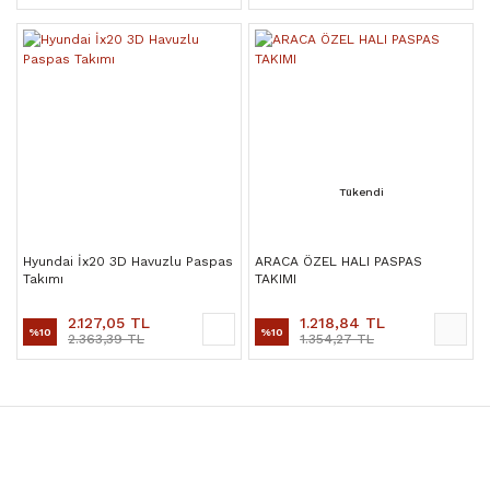
Tükendi
Hyundai İx20 3D Havuzlu Paspas
ARACA ÖZEL HALI PASPAS
Takımı
TAKIMI
2.127,05 TL
1.218,84 TL
%10
%10
2.363,39 TL
1.354,27 TL