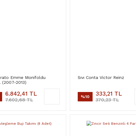
erato Emme Monifoldu
Sıvı Conta Victor Reinz
al (2007-2013)
6.842,41 TL
333,21 TL
%10
7.602,68 TL
370,23 TL