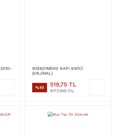
 2010-
935601M500 KAPI SWİCİ
(ORJİNAL)
519,75 TL
%10
577,50 TL