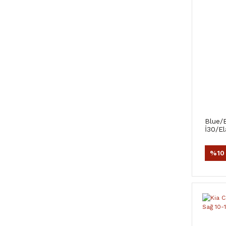
Blue/E
İ30/E
İX35/
Sensö
%10