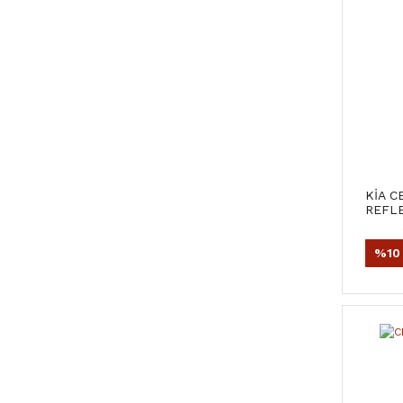
KİA C
REFL
%10