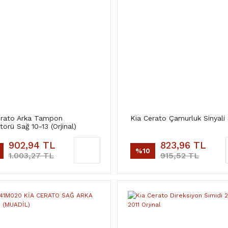
erato Arka Tampon
Kia Cerato Çamurluk Sinyali
törü Sağ 10-13 (Orjinal)
902,94 TL
823,96 TL
%10
1.003,27 TL
915,52 TL