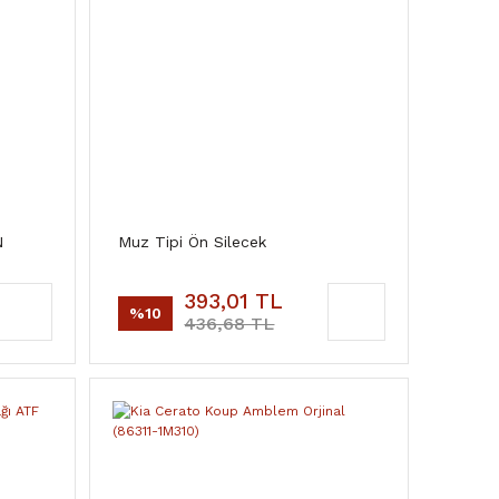
N
Muz Tipi Ön Silecek
393,01 TL
%10
436,68 TL