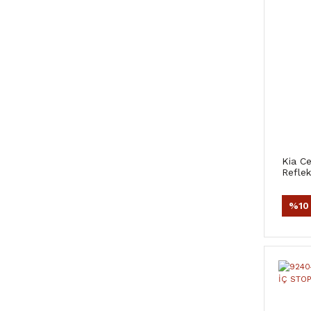
Kia C
Reflek
%10