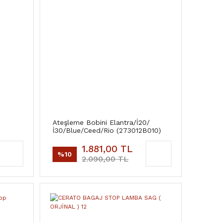
Ateşleme Bobini Elantra/İ20/
İ30/Blue/Ceed/Rio (273012B010)
1.881,00 TL
%10
2.090,00 TL