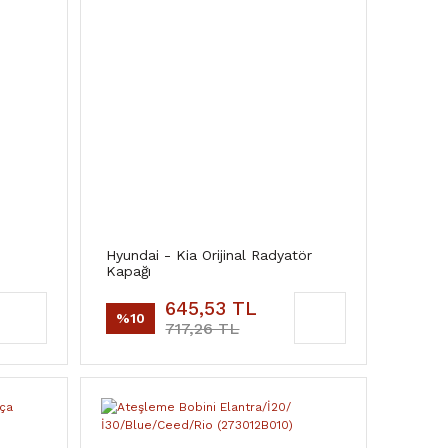
Hyundai - Kia Orijinal Radyatör
Kapağı
645,53 TL
%10
717,26 TL