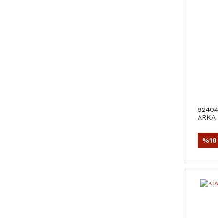
92404
ARKA 
%10