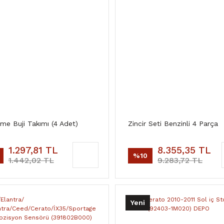
me Buji Takımı (4 Adet)
Zincir Seti Benzinli 4 Parça
1.297,81 TL
8.355,35 TL
%10
1.442,02 TL
9.283,72 TL
Yeni