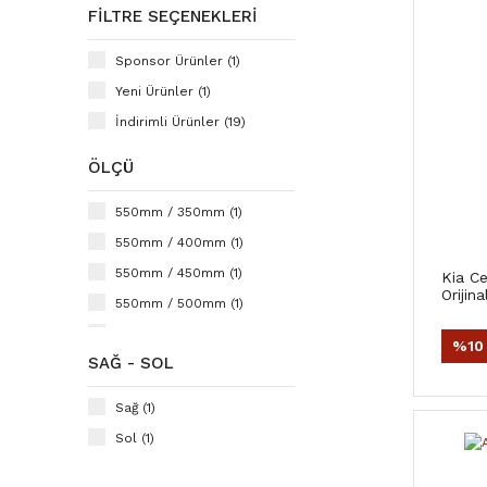
FILTRE SEÇENEKLERI
RİZLİNE (1)
Sponsor Ürünler (1)
Yeni Ürünler (1)
İndirimli Ürünler (19)
ÖLÇÜ
550mm / 350mm (1)
550mm / 400mm (1)
550mm / 450mm (1)
Kia C
Orijin
550mm / 500mm (1)
550mm / 550mm (1)
%10
SAĞ - SOL
600mm / 350mm (1)
600mm / 400mm (1)
Sağ (1)
600mm / 450mm (1)
Sol (1)
600mm / 500mm (1)
600mm / 550mm (1)