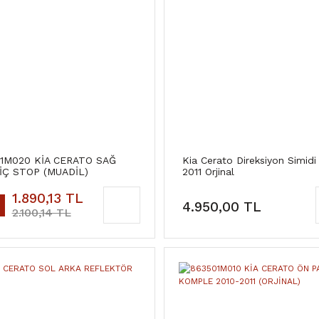
1M020 KİA CERATO SAĞ
Kia Cerato Direksiyon Simidi
İÇ STOP (MUADİL)
2011 Orjinal
1.890,13 TL
4.950,00 TL
2.100,14 TL