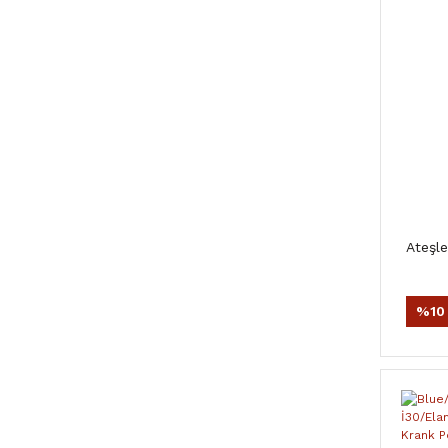
600mm / 600mm (1)
650mm / 350mm (1)
650mm / 400mm (1)
650mm / 450mm (1)
650mm / 500mm (1)
650mm / 550mm (1)
650mm / 600mm (1)
650mm / 650mm (1)
Ateşle
%10