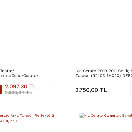
lantra/
Kia Cerato 2010-2011 Sol iç
lantra/Ceed/Cerato/
Taiwan (92403-1M020) DEP
Sportage Krank Pozisyon
rü (391802B000)
2.097,30 TL
2.750,00 TL
2.330,34 TL