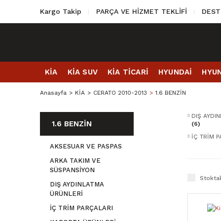
Kargo Takip
PARÇA VE HİZMET TEKLİFİ
DEST
KİA
KİA SUV
KİA TİCARİ
HYUNDAİ
HYUN
Anasayfa
KİA
CERATO 2010-2013
1.6 BENZİN
DIŞ AYDI
1.6 BENZİN
(6)
İÇ TRİM 
AKSESUAR VE PASPAS
ARKA TAKIM VE
SÜSPANSİYON
Stoktak
DIŞ AYDINLATMA
ÜRÜNLERİ
İÇ TRİM PARÇALARI