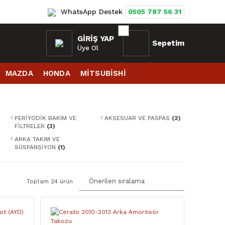
WhatsApp Destek
0505 787 56 31
GIRIŞ YAP
Sepetim
Üye Ol
MAZDA
HONDA
MİTSUBİSHİ
PERİYODİK BAKIM VE
AKSESUAR VE PASPAS
(2)
FİLTRELER
(3)
ARKA TAKIM VE
SÜSPANSİYON
(1)
Toplam 24 ürün