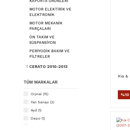
KAPORTA ÜRÜNLERİ
MOTOR ELEKTİRİK VE
ELEKTRONİK
MOTOR MEKANİK
PARÇALARI
ÖN TAKIM VE
SÜSPANSİYON
PERİYODİK BAKIM VE
FİLTRELER
CERATO 2010-2013
Kia & 
TÜM MARKALAR
Orjinal (15)
%10
Yan Sanayi (2)
Ayd (1)
Depo (1)
Kore (1)