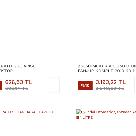
ERATO SOL ARKA
863501M010 KİA CERATO Ö
EKTÖR
PANJUR KOMPLE 2010-2011
(ORJİNAL)
626,53 TL
3.193,22 TL
%10
696,14 TL
3.548,02 TL