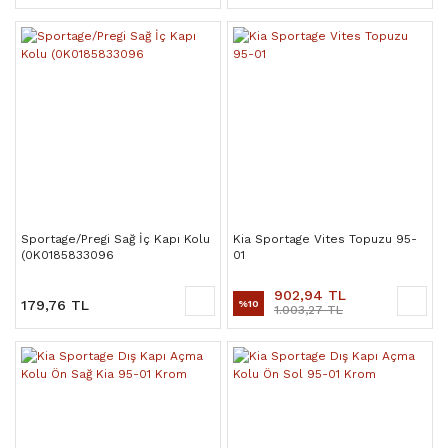
Sportage/Pregi Sağ İç Kapı Kolu
Kia Sportage Vites Topuzu 95-
(0K0185833096
01
902,94 TL
179,76 TL
%10
1.003,27 TL