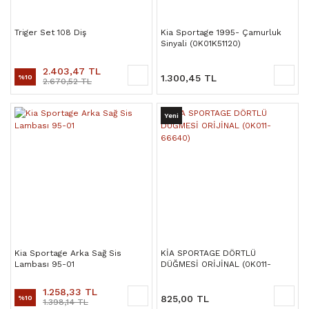
Triger Set 108 Diş
Kia Sportage 1995- Çamurluk
Sinyali (0K01K51120)
2.403,47 TL
1.300,45 TL
%10
2.670,52 TL
Yeni
Kia Sportage Arka Sağ Sis
KİA SPORTAGE DÖRTLÜ
Lambası 95-01
DÜĞMESİ ORİJİNAL (0K011-
66640)
1.258,33 TL
825,00 TL
%10
1.398,14 TL