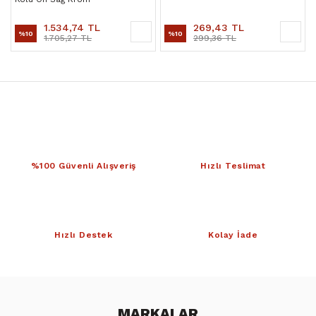
1.534,74 TL
269,43 TL
%10
%10
1.705,27 TL
299,36 TL
%100 Güvenli Alışveriş
Hızlı Teslimat
Hızlı Destek
Kolay İade
MARKALAR