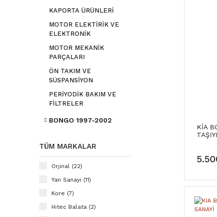
KAPORTA ÜRÜNLERİ
MOTOR ELEKTİRİK VE
ELEKTRONİK
MOTOR MEKANİK
PARÇALARI
ÖN TAKIM VE
SÜSPANSİYON
PERİYODİK BAKIM VE
FİLTRELER
BONGO 1997-2002
KİA B
TAŞIY
SANAY
TÜM MARKALAR
5.50
Orjinal (22)
Yan Sanayi (11)
Kore (7)
Hitec Balata (2)