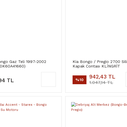
ongo Gaz Teli 1997-2002
Kia Bongo / Pregio 2700 Sili
(0K60A41660)
Kapak Contası KLİNGRİT
942,43 TL
94 TL
%10
1.047,14 TL