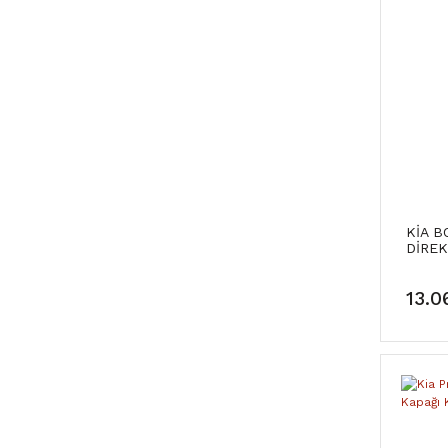
KİA B
DİREK
SANAY
13.0