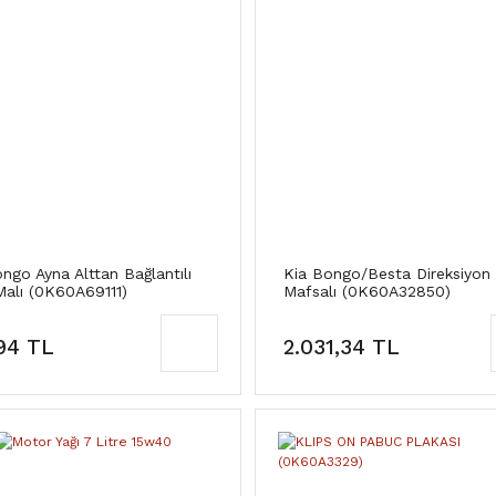
ngo Ayna Alttan Bağlantılı
Kia Bongo/Besta Direksiyon
Malı (0K60A69111)
Mafsalı (0K60A32850)
94 TL
2.031,34 TL