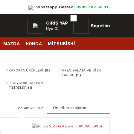
WhatsApp Destek
0505 787 56 31
GIRIŞ YAP
Sepetim
Üye Ol
MAZDA
HONDA
MİTSUBİSHİ
KAPORTA ÜRÜNLERİ
(6)
FREN BALATA VE DİSK
GRUBU
(5)
PERİYODİK BAKIM VE
FİLTRELER
(1)
Toplam 47 ürün