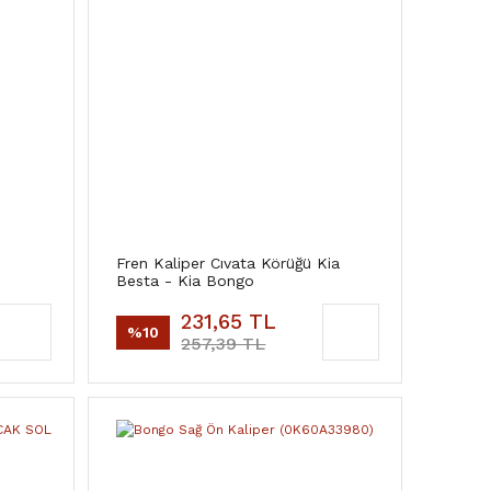
Fren Kaliper Cıvata Körüğü Kia
Besta - Kia Bongo
231,65 TL
%10
257,39 TL