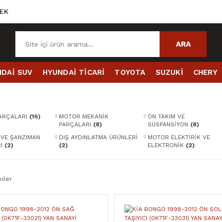
EK
ARA
DAİ SUV
HYUNDAİ TİCARİ
TOYOTA
SUZUKİ
CHERY
PARÇALARI
(16)
MOTOR MEKANİK
ÖN TAKIM VE
PARÇALARI
(8)
SÜSPANSİYON
(8)
 VE ŞANZIMAN
DIŞ AYDINLATMA ÜRÜNLERİ
MOTOR ELEKTİRİK VE
RI
(2)
(2)
ELEKTRONİK
(2)
iler