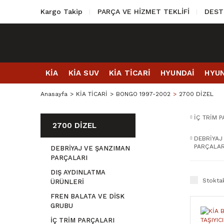
Kargo Takip
PARÇA VE HİZMET TEKLİFİ
DEST
KİA
KİA SUV
KİA TİCARİ
HYUNDAİ
HYUN
Anasayfa
KİA TİCARİ
BONGO 1997-2002
2700 DİZEL
İÇ TRİM 
2700 DİZEL
DEBRİYAJ
PARÇALA
DEBRİYAJ VE ŞANZIMAN
PARÇALARI
DIŞ AYDINLATMA
Stoktak
ÜRÜNLERİ
FREN BALATA VE DİSK
GRUBU
İÇ TRİM PARÇALARI