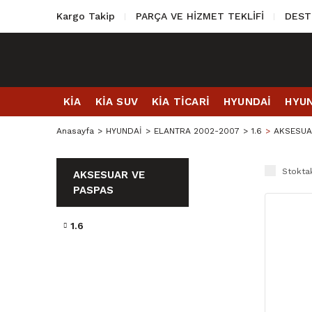
Kargo Takip
PARÇA VE HİZMET TEKLİFİ
DEST
KİA
KİA SUV
KİA TİCARİ
HYUNDAİ
HYUN
Anasayfa
HYUNDAİ
ELANTRA 2002-2007
1.6
AKSESUA
Stoktak
AKSESUAR VE
PASPAS
1.6