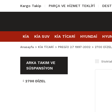
Kargo Takip
PARÇA VE HİZMET TEKLİFİ
DEST
KİA
KİA SUV
KİA TİCARİ
HYUNDAİ
HYUN
Anasayfa
KİA TİCARİ
PREGİO 2.7 1997-2002
2700 DİZEL
Stoktak
ARKA TAKIM VE
SÜSPANSİYON
2700 DİZEL