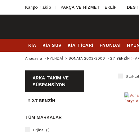
Kargo Takip
PARÇA VE HİZMET TEKLİFİ
DEST
KİA
KİA SUV
KİA TİCARİ
HYUNDAİ
HYUN
Anasayfa
HYUNDAİ
SONATA 2002-2006
2.7 BENZİN
A
Stoktak
ARKA TAKIM VE
SÜSPANSİYON
2.7 BENZİN
TÜM MARKALAR
Orjinal (1)