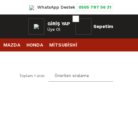
WhatsApp Destek
0505 787 56 31
GIRIŞ YAP
Sepetim
Üye Ol
MAZDA
HONDA
MİTSUBİSHİ
Toplam 1 ürün