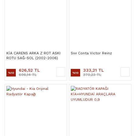
KİA CARENS ARKA Z ROT ASKI
Sıvı Conta Victor Reinz
ROTU SAĞ-SOL (2002-2006)
626,52 TL
333,21 TL
%10
%10
696,14 TL
370,23 TL