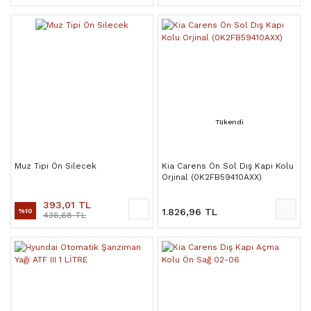
Tükendi
Muz Tipi Ön Silecek
Kia Carens Ön Sol Dış Kapı Kolu
Orjinal (0K2FB59410AXX)
393,01 TL
1.826,96 TL
%10
436,68 TL