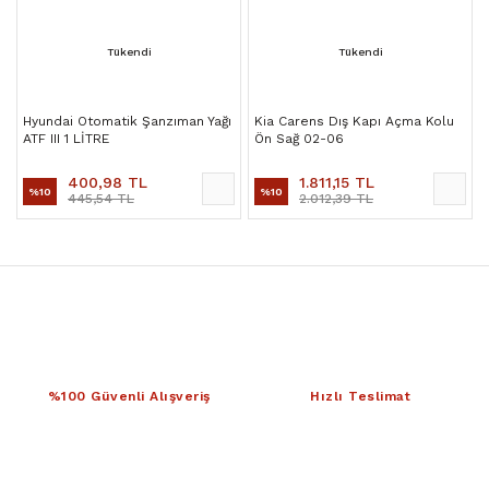
Tükendi
Tükendi
Hyundai Otomatik Şanzıman Yağı
Kia Carens Dış Kapı Açma Kolu
ATF III 1 LİTRE
Ön Sağ 02-06
400,98 TL
1.811,15 TL
%10
%10
445,54 TL
2.012,39 TL
%100 Güvenli Alışveriş
Hızlı Teslimat