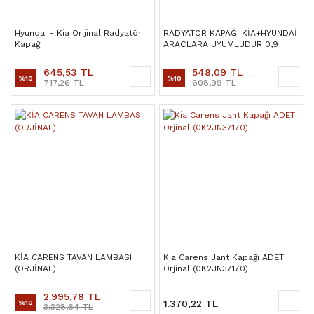
Hyundai - Kia Orijinal Radyatör
RADYATÖR KAPAĞI KİA+HYUNDAİ
Kapağı
ARAÇLARA UYUMLUDUR 0,9
645,53 TL
548,09 TL
%10
%10
717,26 TL
608,99 TL
KİA CARENS TAVAN LAMBASI
Kia Carens Jant Kapağı ADET
(ORJİNAL)
Orjinal (0K2JN37170)
2.995,78 TL
1.370,22 TL
%10
3.328,64 TL