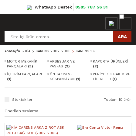
WhatsApp Destek
0505 787 56 31
ARA
Anasayfa
KİA
CARENS 2002-2006
CARENS 1.6
MOTOR MEKANİK
AKSESUAR VE
KAPORTA ÜRÜNLERİ
PARÇALARI
(3)
PASPAS
(2)
(2)
İÇ TRİM PARÇALARI
ÖN TAKIM VE
PERİYODİK BAKIM VE
(1)
SÜSPANSİYON
(1)
FİLTRELER
(1)
Stoktakiler
Toplam 10 ürün