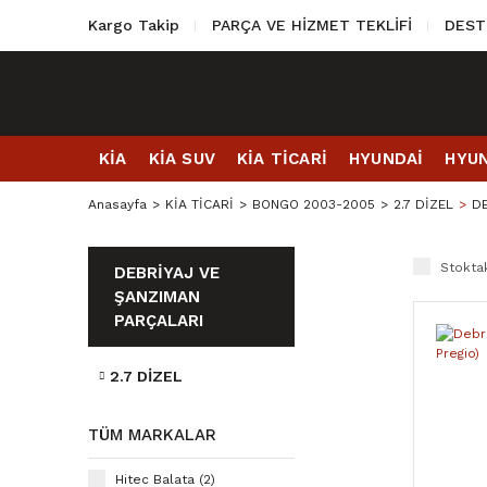
Kargo Takip
PARÇA VE HİZMET TEKLİFİ
DEST
KİA
KİA SUV
KİA TİCARİ
HYUNDAİ
HYUN
Anasayfa
KİA TİCARİ
BONGO 2003-2005
2.7 DİZEL
DE
Stoktak
DEBRİYAJ VE
ŞANZIMAN
PARÇALARI
2.7 DİZEL
TÜM MARKALAR
Hitec Balata (2)