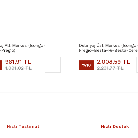
aj Alt Merkez (Bongo-
Debriyaj Üst Merkez (Bongo
Pregio)
Pregio-Besta-Hi-Besta-Cere
981,91 TL
2.008,59 TL
%10
1.091,02 TL
2.231,77 TL
Hızlı Teslimat
Hızlı Destek