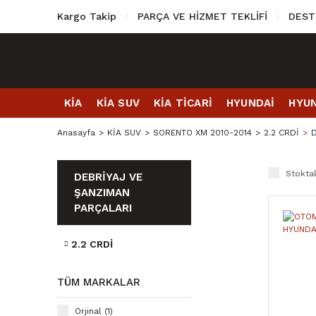
Kargo Takip
PARÇA VE HİZMET TEKLİFİ
DEST
KİA
KİA SUV
KİA TİCARİ
HYUNDAİ
HYUN
Anasayfa
KİA SUV
SORENTO XM 2010-2014
2.2 CRDİ
D
Stoktak
DEBRİYAJ VE
ŞANZIMAN
PARÇALARI
2.2 CRDİ
TÜM MARKALAR
Orjinal (1)