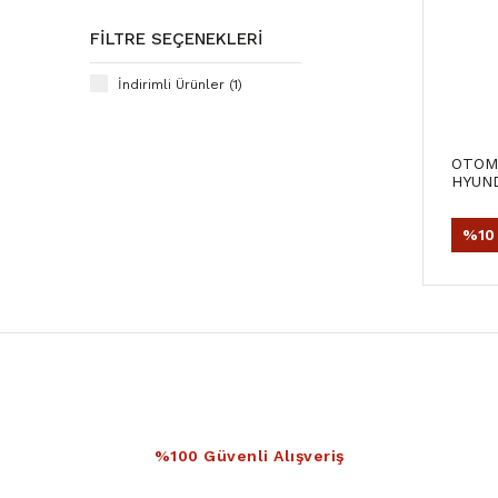
FILTRE SEÇENEKLERI
İndirimli Ürünler (1)
OTOMA
HYUND
DİZEL
%10
%100 Güvenli Alışveriş