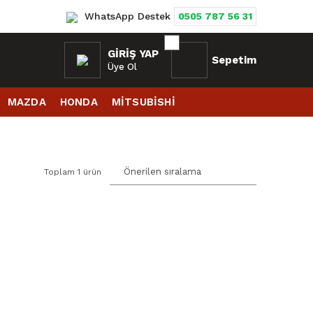
WhatsApp Destek
0505 787 56 31
GIRIŞ YAP
Sepetim
Üye Ol
MAZDA
HONDA
MİTSUBİSHİ
Toplam 1 ürün