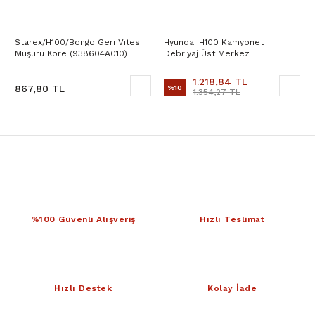
Starex/H100/Bongo Geri Vites
Hyundai H100 Kamyonet
Müşürü Kore (938604A010)
Debriyaj Üst Merkez
1.218,84 TL
867,80 TL
%10
1.354,27 TL
%100 Güvenli Alışveriş
Hızlı Teslimat
Hızlı Destek
Kolay İade