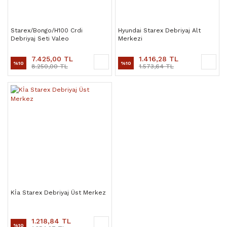
Starex/Bongo/H100 Crdi
Hyundai Starex Debriyaj Alt
Debriyaj Seti Valeo
Merkezi
7.425,00 TL
1.416,28 TL
%10
%10
8.250,00 TL
1.573,64 TL
Kİa Starex Debriyaj Üst Merkez
1.218,84 TL
%10