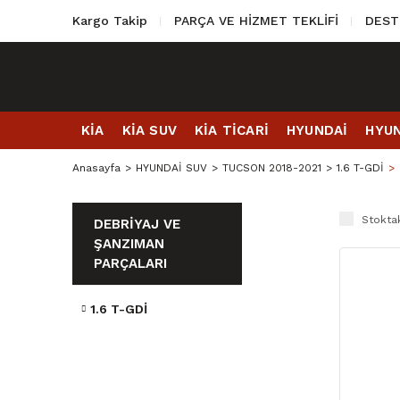
Kargo Takip
PARÇA VE HİZMET TEKLİFİ
DEST
KİA
KİA SUV
KİA TİCARİ
HYUNDAİ
HYUN
Anasayfa
HYUNDAİ SUV
TUCSON 2018-2021
1.6 T-GDİ
Stoktak
DEBRİYAJ VE
ŞANZIMAN
PARÇALARI
1.6 T-GDİ