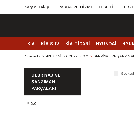
Kargo Takip
PARÇA VE HİZMET TEKLİFİ
DEST
KİA
KİA SUV
KİA TİCARİ
HYUNDAİ
HYUN
Anasayfa
HYUNDAİ
COUPE
2.0
DEBRİYAJ VE ŞANZIMA
Stoktak
DEBRİYAJ VE
ŞANZIMAN
PARÇALARI
2.0