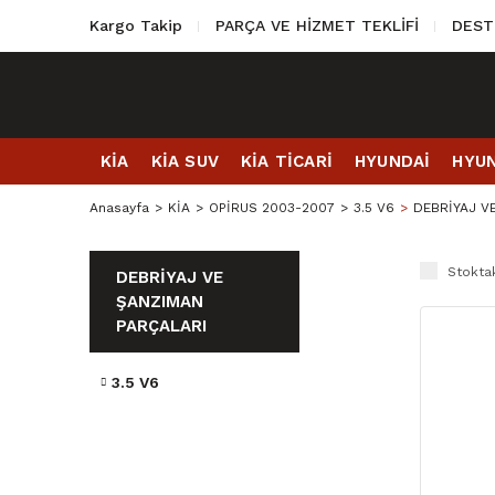
Kargo Takip
PARÇA VE HİZMET TEKLİFİ
DEST
KİA
KİA SUV
KİA TİCARİ
HYUNDAİ
HYUN
Anasayfa
KİA
OPİRUS 2003-2007
3.5 V6
DEBRİYAJ V
Stoktak
DEBRİYAJ VE
ŞANZIMAN
PARÇALARI
3.5 V6