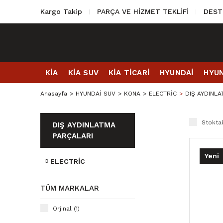
Kargo Takip
PARÇA VE HİZMET TEKLİFİ
DEST
KİA
KİA SUV
KİA TİCARİ
HYUNDAİ
HYUN
Anasayfa
HYUNDAİ SUV
KONA
ELECTRİC
DIŞ AYDINL
Stoktak
DIŞ AYDINLATMA
PARÇALARI
Yeni
ELECTRİC
TÜM MARKALAR
Orjinal (1)