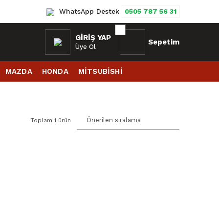
WhatsApp Destek
0505 787 56 31
GIRIŞ YAP
Sepetim
Üye Ol
MAZDA
HONDA
MİTSUBİSHİ
Toplam 1 ürün