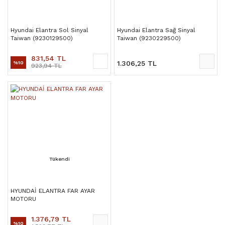
Hyundai Elantra Sol Sinyal
Hyundai Elantra Sağ Sinyal
Taiwan (9230129500)
Taiwan (9230229500)
831,54 TL
1.306,25 TL
%10
923,94 TL
Tükendi
HYUNDAİ ELANTRA FAR AYAR
MOTORU
1.376,79 TL
%10