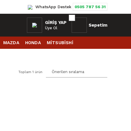
WhatsApp Destek
0505 787 56 31
GIRIŞ YAP
Sepetim
Üye Ol
MAZDA
HONDA
MİTSUBİSHİ
Toplam 1 ürün