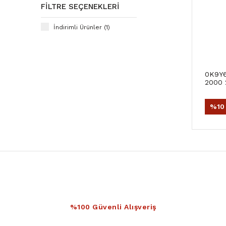
FILTRE SEÇENEKLERI
İndirimli Ürünler (1)
0K9Y6
2000 
%10
%100 Güvenli Alışveriş