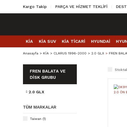
Kargo Takip
PARÇA VE HİZMET TEKLİFİ
DEST
KİA
KİA SUV
KİA TİCARİ
HYUNDAİ
HYUN
Anasayfa
KİA
CLARUS 1996-2000
2.0 GLX
FREN BALA
Stoktak
FREN BALATA VE
DİSK GRUBU
2.0 GLX
TÜM MARKALAR
Taiwan (1)