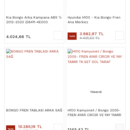
Kia Bongo Arka Kampana ABS 'li
Hyundai H100 - Kia Bongo Fren
2012-2020 (58411-4E000
Ana Merkez
3.982,97 TL
4.024,66 TL
%10
4.425,52 TL
Tükendi
BONGO FREN TABLASI ARKA SAĞ
H100 Kamyonet / Bongo 2005-
FREN AYAR CIRCIR VE YAY TAMIR
TK.SET SOL TARAF
10.285,19 TL
1.145,42 TL
%10