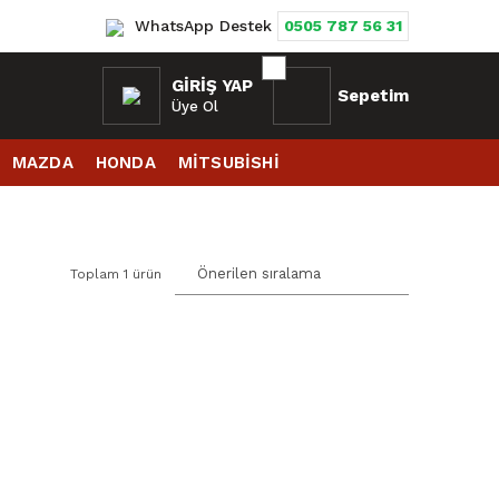
WhatsApp Destek
0505 787 56 31
GIRIŞ YAP
Sepetim
Üye Ol
MAZDA
HONDA
MİTSUBİSHİ
Toplam 1 ürün