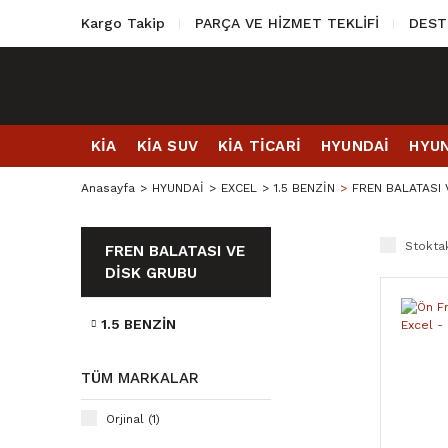
Kargo Takip
PARÇA VE HİZMET TEKLİFİ
DEST
KİA
KİA SUV
KİA TİCARİ
HYUNDAİ
HYUN
Anasayfa
HYUNDAİ
EXCEL
1.5 BENZİN
FREN BALATASI
Stoktak
FREN BALATASI VE
DİSK GRUBU
1.5 BENZİN
TÜM MARKALAR
Orjinal (1)