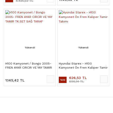
4.425,52 TL
Tükendi
Tükendi
H100 Kamyonet / Bongo 2005-
Hyundai Starex - H100
FREN AYAR CIRCIR VE YAY TAMIR
Kamyonet Ön Fren Kaliper Tamir
TK.SET SAĞ TARAF
Takımı
626,53 TL
1.145,42 TL
%10
696,14 TL