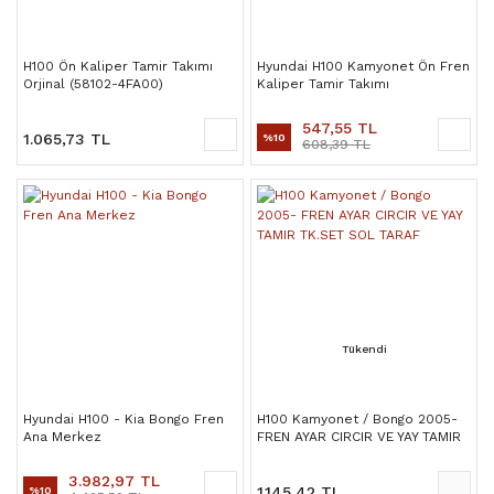
H100 Ön Kaliper Tamir Takımı
Hyundai H100 Kamyonet Ön Fren
Orjinal (58102-4FA00)
Kaliper Tamir Takımı
547,55 TL
1.065,73 TL
%10
608,39 TL
Tükendi
Hyundai H100 - Kia Bongo Fren
H100 Kamyonet / Bongo 2005-
Ana Merkez
FREN AYAR CIRCIR VE YAY TAMIR
TK.SET SOL TARAF
3.982,97 TL
1.145,42 TL
%10