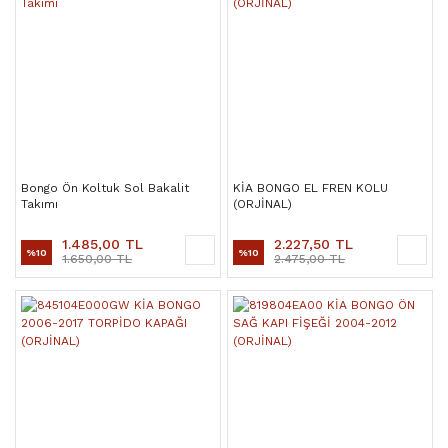
Bongo Ön Koltuk Sol Bakalit
KİA BONGO EL FREN KOLU
Takımı
(ORJİNAL)
1.485,00 TL
2.227,50 TL
%10
%10
1.650,00 TL
2.475,00 TL