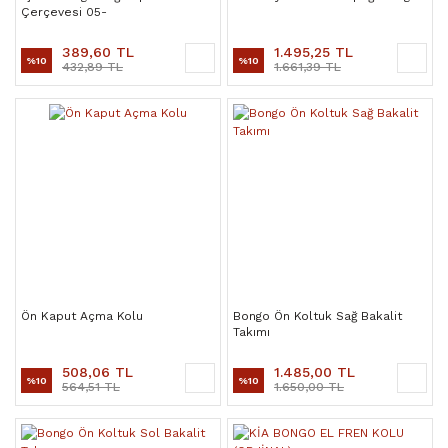
Çerçevesi 05-
389,60 TL
1.495,25 TL
%10
%10
432,89 TL
1.661,39 TL
Ön Kaput Açma Kolu
Bongo Ön Koltuk Sağ Bakalit
Takımı
508,06 TL
1.485,00 TL
%10
%10
564,51 TL
1.650,00 TL