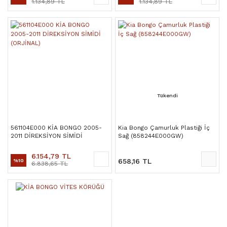
1.134,89 TL
1.134,89 TL
Tükendi
561104E000 KİA BONGO 2005-
Kia Bongo Çamurluk Plastiği İç
2011 DİREKSİYON SİMİDİ
Sağ (858244E000GW)
(ORJİNAL)
6.154,79 TL
658,16 TL
%10
6.838,65 TL