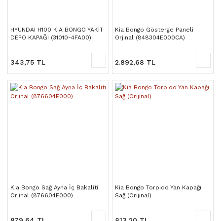
HYUNDAI H100 KIA BONGO YAKIT
Kia Bongo Gösterge Paneli
DEPO KAPAĞI (31010-4FA00)
Orjinal (848304E000CA)
343,75 TL
2.892,68 TL
Kia Bongo Sağ Ayna İç Bakaliti
Kia Bongo Torpido Yan Kapağı
Orjinal (876604E000)
Sağ (Orijinal)
879,64 TL
813,20 TL