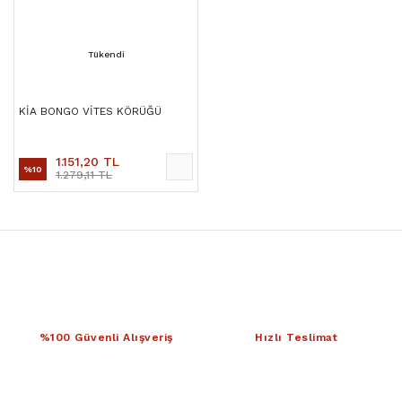
Tükendi
KİA BONGO VİTES KÖRÜĞÜ
1.151,20 TL
%10
1.279,11 TL
%100 Güvenli Alışveriş
Hızlı Teslimat