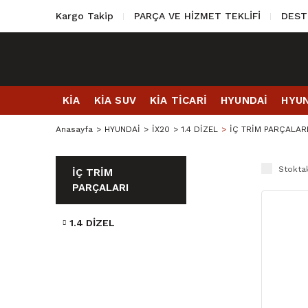
Kargo Takip
PARÇA VE HİZMET TEKLİFİ
DEST
KİA
KİA SUV
KİA TİCARİ
HYUNDAİ
HYUN
Anasayfa
HYUNDAİ
İX20
1.4 DİZEL
İÇ TRİM PARÇALAR
Stoktak
İÇ TRİM
PARÇALARI
1.4 DİZEL