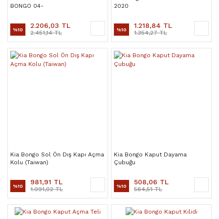
BONGO 04-
2020
2.206,03 TL
1.218,84 TL
%10
%10
2.451,14 TL
1.354,27 TL
Kia Bongo Sol Ön Dış Kapı Açma
Kia Bongo Kaput Dayama
Kolu (Taiwan)
Çubuğu
981,91 TL
508,06 TL
%10
%10
1.091,02 TL
564,51 TL