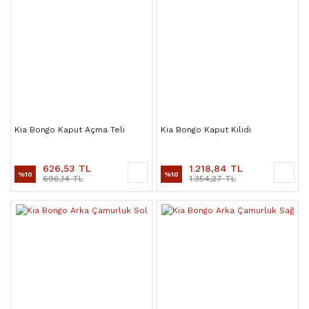
Kia Bongo Kaput Açma Teli
Kia Bongo Kaput Kilidi
626,53 TL
1.218,84 TL
%10
%10
696,14 TL
1.354,27 TL