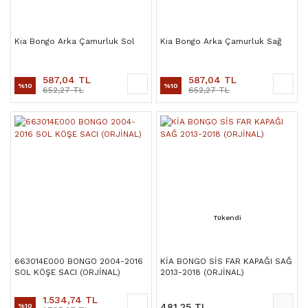
Kia Bongo Arka Çamurluk Sol
Kia Bongo Arka Çamurluk Sağ
587,04 TL
587,04 TL
%10
%10
652,27 TL
652,27 TL
Tükendi
663014E000 BONGO 2004-2016
KİA BONGO SİS FAR KAPAĞI SAĞ
SOL KÖŞE SACI (ORJİNAL)
2013-2018 (ORJİNAL)
1.534,74 TL
481,25 TL
%10