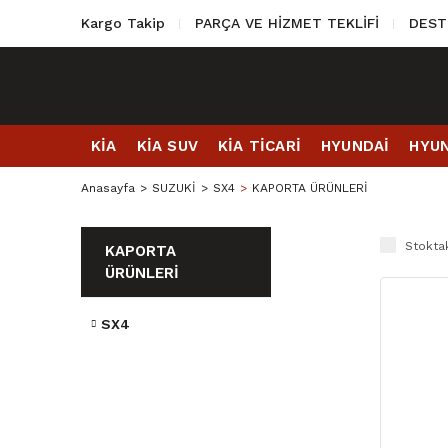
Kargo Takip
PARÇA VE HİZMET TEKLİFİ
DEST
KİA
KİA SUV
KİA TİCARİ
HYUNDAİ
HYUN
Anasayfa
SUZUKİ
SX4
KAPORTA ÜRÜNLERİ
Stoktak
KAPORTA
ÜRÜNLERİ
SX4