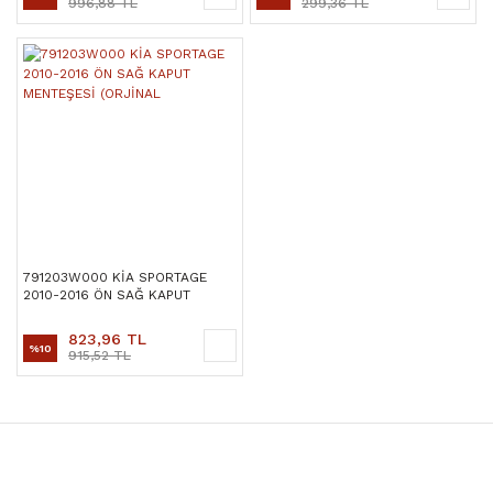
996,88 TL
299,36 TL
791203W000 KİA SPORTAGE
2010-2016 ÖN SAĞ KAPUT
MENTEŞESİ (ORJİNAL
823,96 TL
%10
915,52 TL