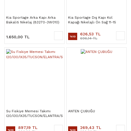
Kia Sportage Arka Kapı Arka
Kia Sportage Dış Kapı Kol
Bakaliti Nikelaj (83270-3W010)
Kapağı Nikelajlı Ön Sağ 11-15
(83280-3W010)
(Orjinal)
626,53 TL
1.650,00 TL
%10
696,14 TL
Su Fiskiye Memesi Takımı
ANTEN ÇUBUĞU
I20/I30/IX35/TUCSON/ELANTRA/SPORTAGE
897,19 TL
269,43 TL
%10
%10