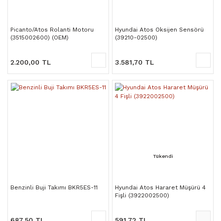
Picanto/Atos Rolanti Motoru
Hyundai Atos Oksijen Sensörü
(3515002600) (OEM)
(39210-02500)
2.200,00 TL
3.581,70 TL
Tükendi
Benzinli Buji Takımı BKR5ES-11
Hyundai Atos Hararet Müşürü 4
Fişli (3922002500)
687,50 TL
591,72 TL