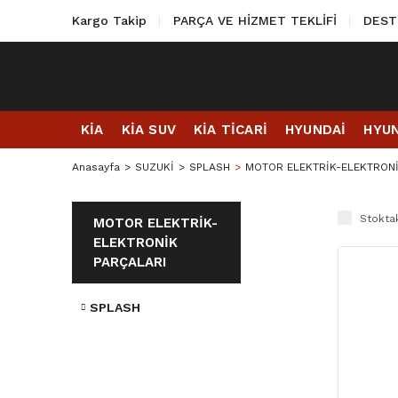
Kargo Takip
PARÇA VE HİZMET TEKLİFİ
DEST
KİA
KİA SUV
KİA TİCARİ
HYUNDAİ
HYUN
Anasayfa
SUZUKİ
SPLASH
MOTOR ELEKTRİK-ELEKTRONİ
Stoktak
MOTOR ELEKTRİK-
ELEKTRONİK
PARÇALARI
SPLASH