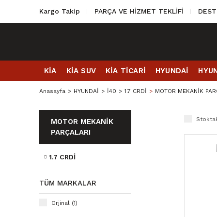
Kargo Takip
PARÇA VE HİZMET TEKLİFİ
DEST
KİA
KİA SUV
KİA TİCARİ
HYUNDAİ
HYUN
Anasayfa
HYUNDAİ
İ40
1.7 CRDİ
MOTOR MEKANİK PAR
Stoktak
MOTOR MEKANİK
PARÇALARI
1.7 CRDİ
TÜM MARKALAR
Orjinal (1)