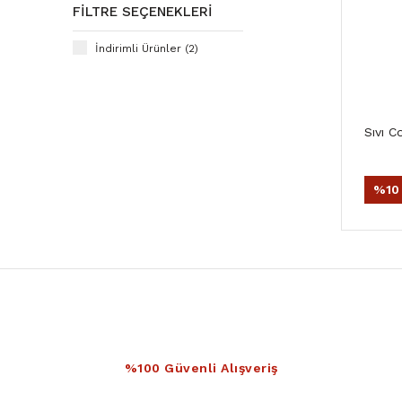
FILTRE SEÇENEKLERI
İndirimli Ürünler (2)
Sıvı C
%10
%100 Güvenli Alışveriş