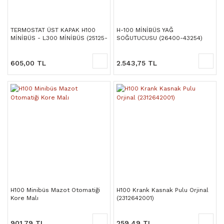
TERMOSTAT ÜST KAPAK H100
H-100 MİNİBÜS YAĞ
MİNİBÜS - L300 MİNİBÜS (25125-
SOĞUTUCUSU (26400-43254)
42100) YAN SANAYİ
605,00 TL
2.543,75 TL
H100 Minibüs Mazot Otomatiği
H100 Krank Kasnak Pulu Orjinal
Kore Malı
(2312642001)
901,79 TL
259,49 TL