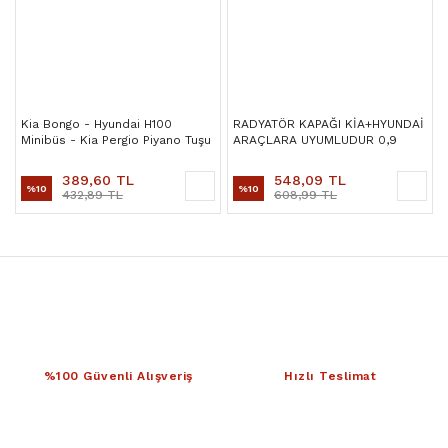
Kia Bongo - Hyundai H100
RADYATÖR KAPAĞI KİA+HYUNDAİ
Minibüs - Kia Pergio Piyano Tuşu
ARAÇLARA UYUMLUDUR 0,9
Civatası
389,60 TL
548,09 TL
%10
%10
432,89 TL
608,99 TL
%100 Güvenli Alışveriş
Hızlı Teslimat