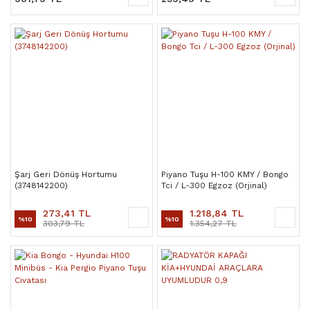
Şarj Geri Dönüş Hortumu
Piyano Tuşu H-100 KMY / Bongo
(3748142200)
Tci / L-300 Egzoz (Orjinal)
273,41 TL
1.218,84 TL
%10
%10
303,79 TL
1.354,27 TL