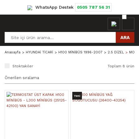
WhatsApp Destek
0505 787 56 31
ARA
Anasayfa
HYUNDAİ TİCARİ
H100 MİNİBÜS 1996-2007
2.5 DİZEL
MOTO
Stoktakiler
Toplam 8 ürün
Yeni