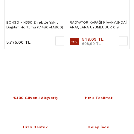
BONGO - H350 Enjektör Yakıt
RADYATÖR KAPAĞI KİA+HYUNDAİ
Dağıtım Hortumu (31480-4A900)
ARAÇLARA UYUMLUDUR 0,9
548,09 TL
5.775,00 TL
%10
608,99 TL
%100 Güvenli Alışveriş
Hızlı Teslimat
Hızlı Destek
Kolay İade