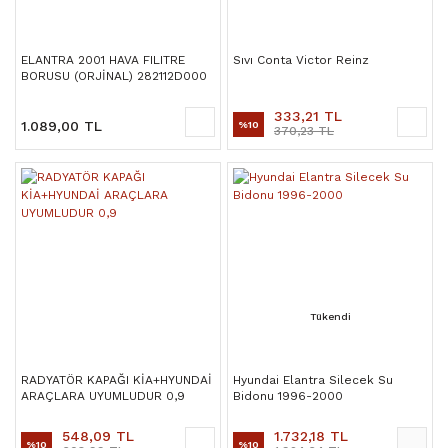
ELANTRA 2001 HAVA FILITRE
Sıvı Conta Victor Reinz
BORUSU (ORJİNAL) 282112D000
333,21 TL
1.089,00 TL
%10
370,23 TL
Tükendi
RADYATÖR KAPAĞI KİA+HYUNDAİ
Hyundai Elantra Silecek Su
ARAÇLARA UYUMLUDUR 0,9
Bidonu 1996-2000
548,09 TL
1.732,18 TL
%10
%10