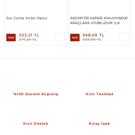
Sıvı Conta Victor Reinz
RADYATÖR KAPAĞI KİA+HYUNDAİ
ARAÇLARA UYUMLUDUR 0,9
333,21 TL
548,09 TL
%10
%10
370,23 TL
608,99 TL
%100 Güvenli Alışveriş
Hızlı Teslimat
Hızlı Destek
Kolay İade