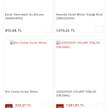
Excel Devirdaim Su Borusu
Hyundai Excel Motor Kulağı Kore
(2546124310)
(2185024010)
913,48 TL
1.370,22 TL
Sıvı Conta Victor Reinz
2321221000 VOLANT DİŞLİSİ
(ORJİNAL)
333,21 TL
1.297,81 TL
%10
%10