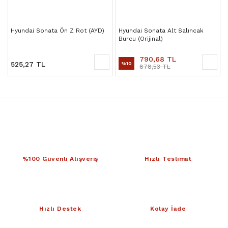
Hyundai Sonata Ön Z Rot (AYD)
Hyundai Sonata Alt Salıncak
Burcu (Orijinal)
790,68 TL
525,27 TL
%10
878,53 TL
%100 Güvenli Alışveriş
Hızlı Teslimat
Hızlı Destek
Kolay İade