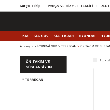
Kargo Takip
PARÇA VE HİZMET TEKLİFİ
DEST
KİA
KİA SUV
KİA TİCARİ
HYUNDAİ
HYUN
Anasayfa
HYUNDAİ SUV
TERRECAN
ÖN TAKIM VE SÜSPA
Stoktak
ÖN TAKIM VE
SÜSPANSİYON
TERRECAN