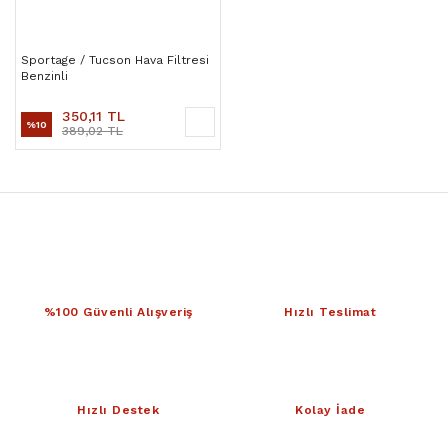
Sportage / Tucson Hava Filtresi
Benzinli
350,11 TL
%10
389,02 TL
%100 Güvenli Alışveriş
Hızlı Teslimat
Hızlı Destek
Kolay İade