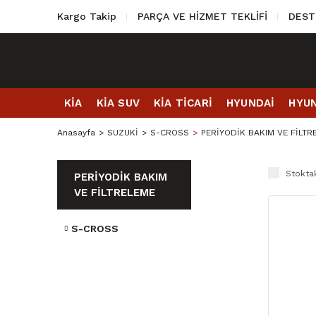
Kargo Takip
PARÇA VE HİZMET TEKLİFİ
DEST
KİA
KİA SUV
KİA TİCARİ
HYUNDAİ
HYUN
Anasayfa
SUZUKİ
S-CROSS
PERİYODİK BAKIM VE FİLTR
Stoktak
PERİYODİK BAKIM
VE FİLTRELEME
S-CROSS