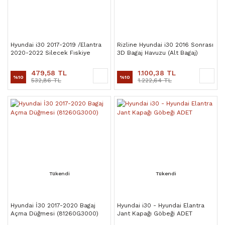
Hyundai i30 2017-2019 /Elantra
Rizline Hyundai i30 2016 Sonrası
2020-2022 Silecek Fıskiye
3D Bagaj Havuzu (Alt Bagaj)
Memesi ADET (ORJİNAL)
479,58 TL
1.100,38 TL
%10
%10
532,86 TL
1.222,64 TL
Tükendi
Tükendi
Hyundai İ30 2017-2020 Bagaj
Hyundai i30 - Hyundai Elantra
Açma Düğmesi (81260G3000)
Jant Kapağı Göbeği ADET