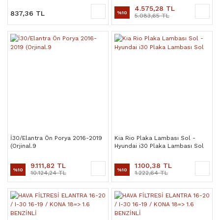
4.575,28 TL
837,36 TL
%10
5.083,65 TL
İ30/Elantra Ön Porya 2016-2019
Kia Rio Plaka Lambası Sol -
(Orjinal.9
Hyundai i30 Plaka Lambası Sol
9.111,82 TL
1.100,38 TL
%10
%10
10.124,24 TL
1.222,64 TL