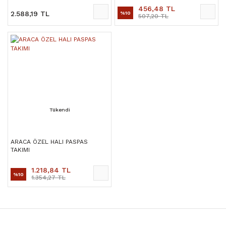
456,48 TL
2.588,19 TL
%10
507,20 TL
Tükendi
ARACA ÖZEL HALI PASPAS
TAKIMI
1.218,84 TL
%10
1.354,27 TL