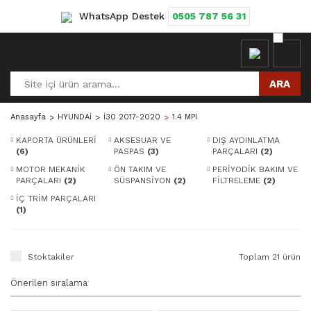
WhatsApp Destek
0505 787 56 31
ARA
Anasayfa
HYUNDAİ
İ30 2017-2020
1.4 MPI
KAPORTA ÜRÜNLERİ
AKSESUAR VE
DIŞ AYDINLATMA
(6)
PASPAS
(3)
PARÇALARI
(2)
MOTOR MEKANİK
ÖN TAKIM VE
PERİYODİK BAKIM VE
PARÇALARI
(2)
SÜSPANSİYON
(2)
FİLTRELEME
(2)
İÇ TRİM PARÇALARI
(1)
Stoktakiler
Toplam 21 ürün