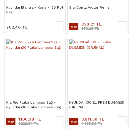
Hyundai Elantra - Kona - i30 Rot
Sıvı Conta Victor Reinz
Başı
333,21 TL
702,46 TL
%10
370,23 TL
Kia Rio Plaka Lambası Sağ -
HYUNDAİ İ30 EL FREN DÜĞMESİ
Hyundai i30 Plaka Lambası Sağ
(ORJİNAL)
1.100,38 TL
3.811,50 TL
%10
%10
1.222,64 TL
4.235,00 TL