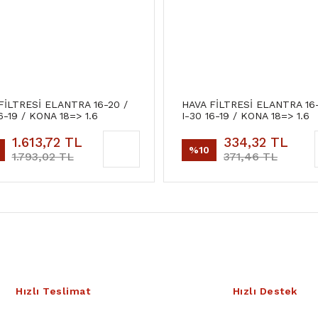
FİLTRESİ ELANTRA 16-20 /
HAVA FİLTRESİ ELANTRA 16-
6-19 / KONA 18=> 1.6
I-30 16-19 / KONA 18=> 1.6
NLİ
BENZİNLİ
1.613,72 TL
334,32 TL
%10
1.793,02 TL
371,46 TL
Hızlı Teslimat
Hızlı Destek