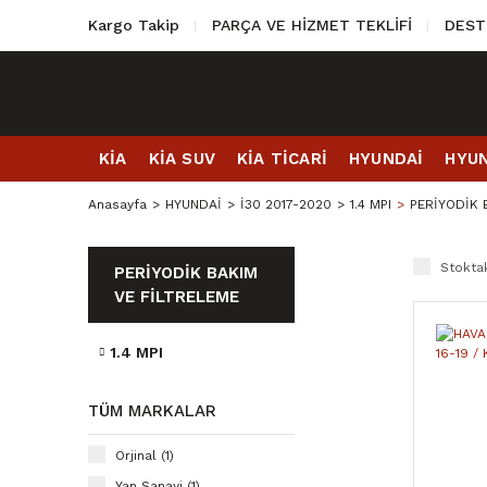
Kargo Takip
PARÇA VE HİZMET TEKLİFİ
DEST
KİA
KİA SUV
KİA TİCARİ
HYUNDAİ
HYUN
Anasayfa
HYUNDAİ
İ30 2017-2020
1.4 MPI
PERİYODİK 
Stoktak
PERİYODİK BAKIM
VE FİLTRELEME
1.4 MPI
TÜM MARKALAR
Orjinal (1)
Yan Sanayi (1)