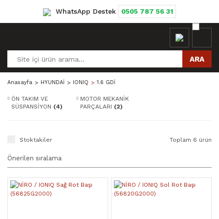
WhatsApp Destek
0505 787 56 31
ARA
Anasayfa
HYUNDAİ
IONIQ
1.6 GDİ
ÖN TAKIM VE
MOTOR MEKANİK
SÜSPANSİYON
(4)
PARÇALARI
(2)
Stoktakiler
Toplam 6 ürün